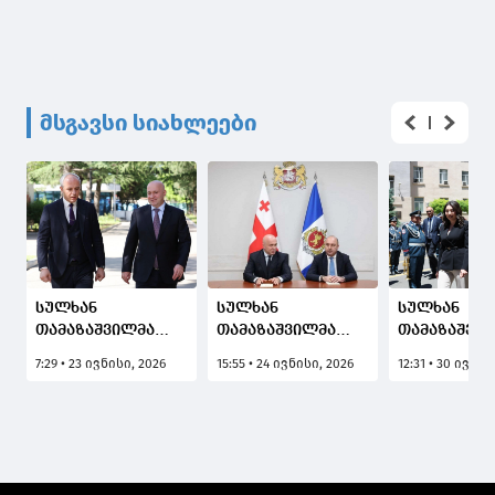
მსგავსი სიახლეები
სულხან
სულხან
სულხან
თამაზაშვილმა
თამაზაშვილმა
თამაზაშვი
საზოგადოებრივი
იმერეთის
ოფიციალუ
7:29 • 23 ივნისი, 2026
15:55 • 24 ივნისი, 2026
12:31 • 30 ივნის
უსაფრთხოებისა
პოლიციის
ვიზიტით
და პოლიციის
დეპარტამენტის
სომხეთის
აკადემიის
თანამშრომლებს
რესპუბლიკ
თანამშრომლებს
ახალი
იმყოფება
ახალი რექტორი,
ხელმძღვანელი
გიორგი სახოკია
წარუდგინა