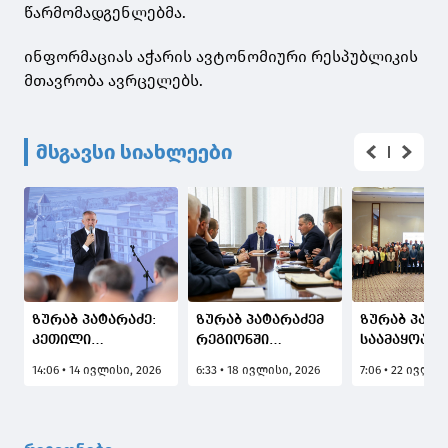
წარმომადგენლებმა.
ინფორმაციას აჭარის ავტონომიური რესპუბლიკის
მთავრობა ავრცელებს.
მსგავსი სიახლეები
ზურაბ პატარაძე:
ზურაბ პატარაძემ
ზურაბ პატა
კეთილი
რეგიონში
საამაყოა, 
ჩანაფიქრი
ტურისტულ
მეცნიერებ
14:06 • 14 ივლისი, 2026
6:33 • 18 ივლისი, 2026
7:06 • 22 ივლის
უდიდეს
სეზონზე
ეროვნული
პროექტად იქცა -
არსებული
აკადემიის 8
იწყება
ვითარება და
წლის
საქველმოქმედო
დაგეგმილი
იუბილესად