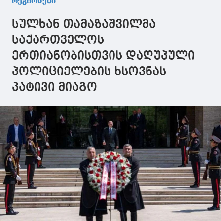
რეგიონები
და
ღონისძიებები
მიძღვნილი
საგანმანათლებლო
განიხილა
ღონისძიებე
სულხან თამაზაშვილმა
ცენტრ
აჭარიდან დ
"ბეთლემის"
საქართველოს
მშენებლობა,
ერთიანობისთვის დაღუპული
რომელიც ჩვენი
რეგიონისთვის
პოლიციელების ხსოვნას
მნიშვნელოვანი
კერა გახდება
პატივი მიაგო