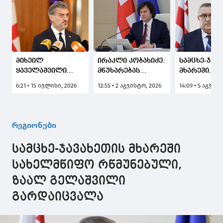
მიხეილ
ირაკლი კობახიძე:
სამცხე-ჯავ
ყაველაშვილი
მწუხარებას
მხარეში
კატარის
გამოვთქვამ
სახელმწიფ
6:21 • 15 ივლისი, 2026
12:55 • 2 აგვისტო, 2026
14:09 • 5 აგვის
სახელმწიფოს
მეცნიერის,
რწმუნებულ
ამირას შეხვდება
პროფესორ რემა
ზაალ გელა
და ყოფილი
ღვამიჩავას
გარდაიცვა
ამირას
გარდაცვალების
რეგიონები
გარდაცვალების
გამო - ქართული
გამო სამძიმარს
სამედიცინო
სამცხე-ჯავახეთის მხარეში
გამოუცხადებს
საზოგადოებისათვის
მისი
სახელმწიფო რწმუნებული,
გარდაცვალება
ზაალ გელაშვილი
მძიმე დანაკლისია
გარდაიცვალა