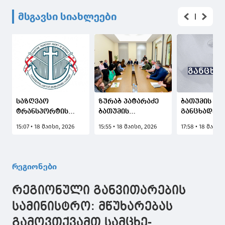
მსგავსი სიახლეები
საზღვაო
ზურაბ პატარაძე
ბათუმის მე
ტრანსპორტის
ბათუმის
განცხადება
სააგენტო:
ბოტანიკური
ბაგრატიონ
15:07 • 18 მაისი, 2026
15:55 • 18 მაისი, 2026
17:58 • 18 მაისი
სიმართლეს არ
ბაღის
ქუჩის №131
შეესაბამება
საქმიანობას
კორპუსის
ინფორმაცია,
გაეცნო
სამშენებლ
თითქოს ბათუმის
სამუშაოებთ
რეგიონები
პორტში რუსული
დაკავშირე
საკრუიზო გემი
რეგიონული განვითარების
Astoria Grande
ბრუნდება, მსგავსი
სამინისტრო: მწუხარებას
განცხადებები
გამოვთქვამთ სამცხე-
სპეკულაციების