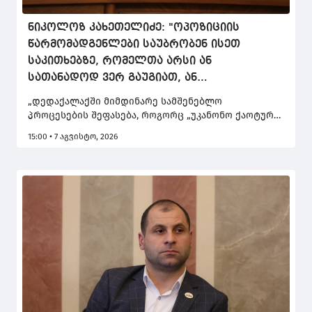
ნიკოლოზ კახეთელიძე: "ოპოზიციის
წარმომადგენლები საუბრობენ ისეთ
საკითხებზე, რომელთა არსი ან
სათანადოდ ვერ გაუგიათ, ან
საზოგადოებას შეგნებულად აწვდიან
„დედაქალაქში მიმდინარე სამშენებლო
არასწორ ინფორმაციას"
პროცესების შეფასება, როგორც „უკანონო ქაოტური
მშენებლობებისა“, არასწორია და რეალობას არ
15:00 • 7 აგვისტო, 2026
შეესაბამება“, - აღნიშნულის შესახებ თბილისის
საკრებულოს ურბანული დაგეგმარებისა და
საქალაქო მეურნეობის კომისიის თავმჯდომარემ,
ნიკოლოზ კახეთელიძემ, დღეს გამართულ
საკრებულოს სხდომაზე განაცხადა.