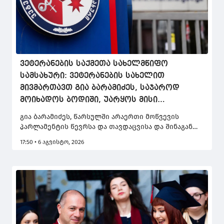
ვეტერანების საქმეთა სახელმწიფო
სამსახური: ვეტერანების სახელით
მივმართავთ გია ბარამიძეს, საჯაროდ
მოიხადოს ბოდიში, უარყოს მისი
გავრცელებული დაუდასტურებელი
გია ბარამიძეს, წარსულში არაერთი მოწვევის
ინფორმაცია, ან წარმოადგინოს
პარლამენტის წევრსა და თავდაცვისა და შინაგან
მტკიცებულებები
საქმეთა ყოფილ მინისტრს, მსგავსი განცხადების
17:50 • 6 აგვისტო, 2026
გაკეთებისას, გაცილებით მაღალი პასუხისმგებლობა
და მტკიცების ტვირთი ეკისრება, ვიდრე რიგით
მოქალაქეს, – ამის შესახებ ვეტერანების საქმეთა
სახელმწიფო სამსახურის განცხადებაშია ნათქვამი,
რომლითაც გია ბარამიძის მიერ გაკეთებულ
განცხადებას ეხმაურებიან.