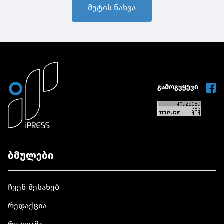
მეტის ნახვა
გამოგვყევი
ბმულები
ჩვენ შესახებ
რედაქცია