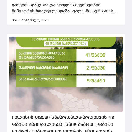
გარემოს დაცვისა და სოფლის მეურნეობის
მინისტრის მოადგილე ლაშა ავალიანი, სურსათის
ეროვნული სააგენტოს უფროსის მოადგილე
8:28 • 7 აგვისტო, 2026
ალექსანდრე ზურაბიშვილთან და პროგრამის
მართვის ცენტრის ხელმძღვანელ პირებთან ერთად,
გურჯაანის ინტერმუნიციპალურ თავშესაფარში
ძაღლების ჰიპერპოპულაციის მართვის პროგრამის
მიმდინარეობას გაეცნო. თავშესაფარი კახეთისა და
ქვემო ქართლის რეგიონებს ემსახურება.
პროგრამის ფარგლებში, თავშესაფარში შეყვანილ
მიუსაფარ ძაღლებს უტარდებათ სტერილიზაცია/
კასტრაცია, იდენტიფიკაცია-რეგისტრაცია, ცოფის
საწინააღმდეგო ვაქცინაცია და დიაგნოსტიკური
კვლევები.
ივლისის თვეში სამართალდარღვევის 48
ფაქტი გამოავლინეს, საიდანაც 41 ფაქტი