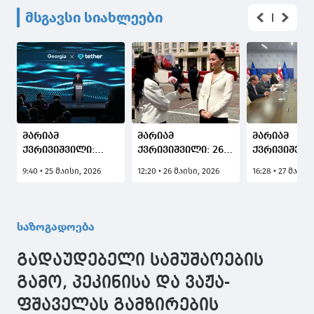
მსგავსი სიახლეები
მარიამ
მარიამ
მარიამ
ქვრივიშვილი:
ქვრივიშვილი: 26
ქვრივიშვილ
საქართველოს
მაისი ყოველთვის
ის სახელმ
9:40 • 25 მაისი, 2026
12:20 • 26 მაისი, 2026
16:28 • 27 მაისი
მთავრობამ
გვახსენებს, თუ
დეპარტამე
ტექნოლოგიური
რამდენად
დელეგაცია
და ინოვაციური
ძვირფასია
შეხვდა
ეკოსისტემის
თავისუფლება,
საზოგადოება
განვითარება
ერთიანობა და
ეროვნული
ძლიერი
გადაუდებელი სამუშაოების
ეკონომიკური
სახელმწიფოს
პოლიტიკის ერთ-
იდეა
გამო, პეკინისა და ვაჟა-
ერთ მთავარ
ფშაველას გამზირების
პრიორიტეტად