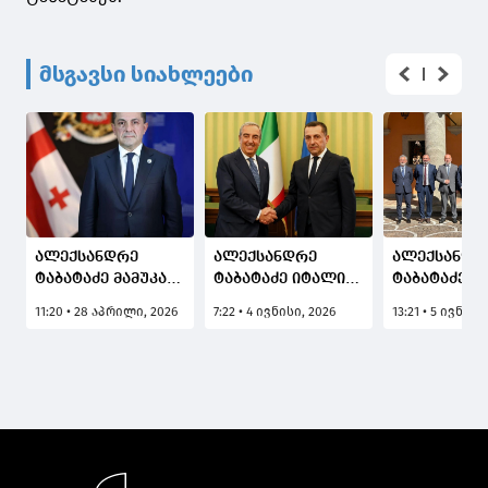
მსგავსი სიახლეები
ალექსანდრე
ალექსანდრე
ალექსანდრ
ტაბატაძე მამუკა
ტაბატაძე იტალიის
ტაბატაძე ი
მდინარაძის
სენატის საგარეო
სამართალდ
11:20 • 28 აპრილი, 2026
7:22 • 4 ივნისი, 2026
13:21 • 5 ივნისი
შესახებ: მთავარი
და თავდაცვის
უწყებების
წარმატებები წინაა
კომიტეტის
უმაღლესი
თავმჯდომარეს
სწავლების
შეხვდა
უწყებათაშ
აკადემიის
დირექტორ
შეხვდა