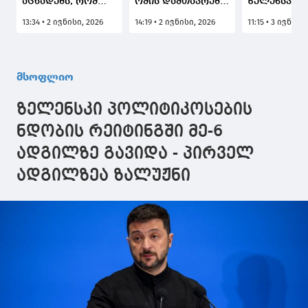
აცხადებს, რომ
ომის დამთავრება
ზელენსკი: 
მზადაა მომავალ
დღესვე შეიძლება,
ღამეს რუსე
13:34 • 2 ივნისი, 2026
14:19 • 2 ივნისი, 2026
11:15 • 3 ივნისი
კვირაში
თუ ზელენსკი
ტერიტორია
ვოლოდიმირ
ჯარებს რუსეთის
მნიშვნელო
ზელენსკის
ტერიტორიიდან
ობიექტები
შეხვდეს
გაიყვანს
დაზიანდა
მსოფლიო
ზელენსკი პოლიტიკოსების
ნდობის რეიტინგში მე-6
ადგილზე გავიდა - პირველ
ადგილზეა ზალუჟნი