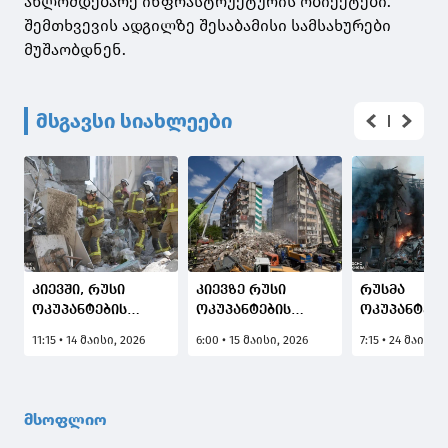
ახლომდებარე ინფრასტრუქტურის ობიექტები.
შემთხვევის ადგილზე შესაბამისი სამსახურები
მუშაობდნენ.
მსგავსი სიახლეები
კიევში, რუსი
კიევზე რუსი
რუსმა
ოკუპანტების
ოკუპანტების
ოკუპანტებმ
თავდასხმის
იერიშის შედეგად
კიევზე
11:15 • 14 მაისი, 2026
6:00 • 15 მაისი, 2026
7:15 • 24 მაისი,
შედეგად
დაღუპულთა
ბალისტიკუ
დაღუპულთა
რაოდენობა 24-
რაკეტებით
რაოდენობა 7-მდე
მდე გაიზარდა
მასირებულ
გაიზარდა
იერიში მიიტ
მსოფლიო
დაღუპულია