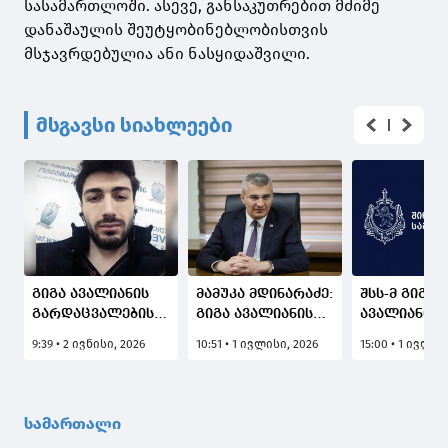
სასამართლოში. ასევე, განსაკუთრებით მძიმე
დანაშაულის შეუტყობინებლობისთვის
მსჯავრდებულია ანი ნასყიდაშვილი.
მსგავსი სიახლეები
გიგა ავალიანის
მამუკა მდინარაძე:
შსს-მ გიგა
გარდაცვალების
გიგა ავალიანის
ავალიანის
საქმეში
საქმეზე
მკვლელობ
9:39 • 2 ივნისი, 2026
10:51 • 1 ივლისი, 2026
15:00 • 1 ივლის
ბრალდებულ ანი
მიმდინარეობს
საქმეზე შს
ნასყიდაშვილს 5
ინტენსიური
მინისტრის
წლით და 3 თვით
საგამოძიებო
ყოფილი
პატიმრობა
მოქმედებები,
მოადგილის
სამართალი
მიესაჯა, ხოლო
როგორც ჩემთვის
მერაბ მალა