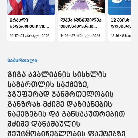
ირაკლი
ლაშა ხუციშვილმა
12 მაისს, უქ
ნადარეიშვილი:
შემოსავლების
დღესთან
ტურისტული
სამსახურის
დაკავშირე
10:17 • 21 აპრილი, 2026
14:26 • 27 აპრილი, 2026
18:16 • 8 მაისი,
ვიზიტების ზრდის
თანამშრომლებს
ფინანსთა
კვალდაკვალ
ახალი
სამინისტრ
სექტორში
ხელმძღვანელი -
შემოსავლე
შემოსავლების
მიხეილ
სამსახური
სამართალი
რეკორდული
მაღლაკელიძე
განცხადება
ზრდა
წარუდგინა
ავრცელებს
გიგა ავალიანის სისხლის
დაფიქსირდა
სამართლის საქმეზე,
ჯგუფურად ჯანმრთელობის
განზრახ მძიმე დაზიანების
წაქეზების და განსაკუთრებით
მძიმე დანაშაულის
შეუტყობინებლობის ფაქტებზე