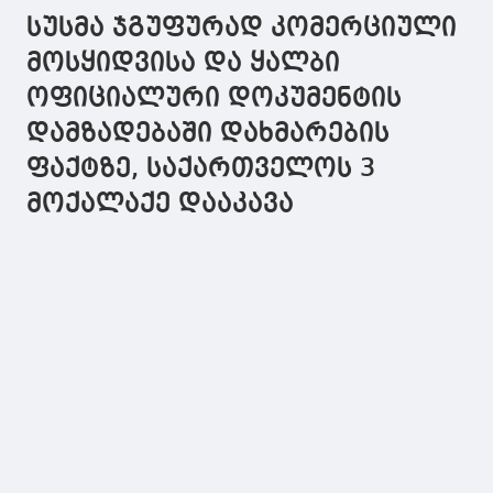
წელიწადში ათჯერ
ქალებიც, არავინ
ამ საკითხზ
სუსმა ჯგუფურად კომერციული
მოხვდნენ
უკადრებელს არ
ვსაუბრობდ
ბრიუსელში და
კადრულობს,
მოსყიდვისა და ყალბი
არც ერთხელ
არავის
ოფიციალური დოკუმენტის
ზუგდიდში?!
გაუთავებელი
სწორია - ათჯერ
ნაცვალსახელი მე,
დამზადებაში დახმარების
ზუგდიდში,
მე, მე, მე, მე არ
საკმარისია -
გვესმის
ფაქტზე, საქართველოს 3
ერთხელ
მოქალაქე დააკავა
ბრიუსელში!