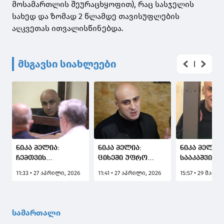
მოსამართლის შეურაცხყოფით), რაც სასჯელის
სახედ და ზომად 2 წლამდე თავისუფლების
აღკვეთას ითვალისწინებდა.
მსგავსი სიახლეები
ნიკა მელია:
ნიკა მელია:
ნიკა მელია:
ჩემთვის
ციხეში უფრო
სააკაშვილს
გამოუცნობია,
მძიმე პირობებია,
უყვარს ღალ
11:33 • 27 აპრილი, 2026
11:41 • 27 აპრილი, 2026
15:57 • 29 მაისი
პირები რომლებიც
ვიდრე სახლში ან
მაგრამ სძუ
ქვეყნის მართვის
საავადმყოფოს
მოღალატე,
პასუხისმგებლობის
პალატაში,
რომელსაც 
აღებაზე
ბავშვებიც
ასახელებს! 
სამართალი
ფიქრობენ, რომ
უძლებენ და
წელია საჯ