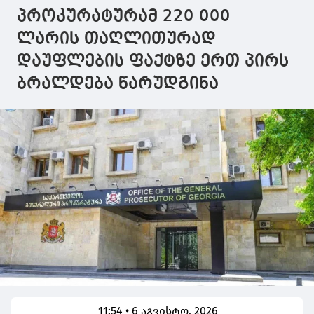
დემეტრე ჩიქოვანს
ცნობილია,
შვილი დააკა
პროკურატურამ 220 000
9 წელი და 9 თვე
შეიძლება უკვე
მას 7 წლამ
დაკავებულის ის
პატიმრობა
ლარის თაღლითურად
პირი, რომელზეც
ემუქრება
დაუფლების ფაქტზე ერთ პირს
იყო საუბარი
ბოლო დღეების
ბრალდება წარუდგინა
განმავლობაში
11:54 • 6 აგვისტო, 2026