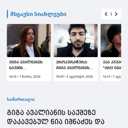
მსგავსი სიახლეები
გიგა ავალიანის
პროკურატურა:
ეკა კუპატაძ
საქმის
გიგა ავალიანის
"არც ნია იმ
პროკურორი:
გარდაცვალების
ადვოკატს დ
16:10 • 1 მაისი, 2026
19:09 • 5 აგვისტო, 2026
14:47 • 7 აგვისტ
სასამართლომ
საქმის ერთ-ერთი
ანასტასია
დააკმაყოფილა
მონაწილე ნია
ბერუაშვილ
ბრალდების
იმნაძე
ადვოკატს 
მხარის
დაკავებულია
საქმის მას
სამართალი
შუამდგომლობა
არ აქვთ, ა
ნია იმნაძის
არიან რა წ
გიგა ავალიანის საქმეზე
მოწმის სახით
მასალებში"
იძულებით
დაკავებულ ნია იმნაძეს და
მოყვანასთან