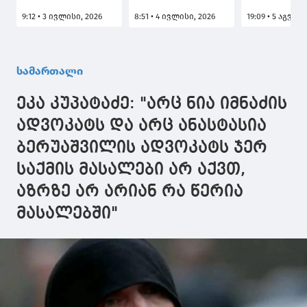
სისხლის
სამართლის
გარდაცვალ
9:12 • 3 ივლისი, 2026
8:51 • 4 ივლისი, 2026
19:09 • 5 აგვის
სამართლის
საქმიდან
საქმის ერთ
საქმიდან
გამოყოფილ
მონაწილე ნ
გამოყოფილ
საქმეზე,
იმნაძე
საქმეზე,
ჯგუფურად
დაკავებულ
სამართალი
ჯგუფურად
ჯანმრთელობის
ჯანმრთელობის
განზრახ მძიმე
ეკა კუპატაძე: "არც ნია იმნაძის
განზრახ მძიმე
დაზიანებაში
დაზიანებაში
დახმარების
ადვოკატს და არც ანასტასია
დახმარების
ფაქტზე
ბერუაშვილის ადვოკატს ჯერ
ფაქტზე ერთ პირს
ბრალდებულ
ბრალდება
გიორგი მალანიას
საქმის მასალები არ აქვთ,
წარუდგინა
აღკვეთის
ღონისძიების
აზრზე არ არიან რა წერია
სახით პატიმრობა
მასალებში"
შეეფარდა