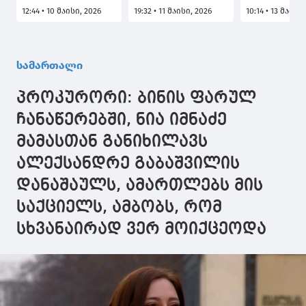
მომხდარი
კორუფციული
კავშირში მ
12:44 • 10 მაისი, 2026
19:32 • 11 მაისი, 2026
10:14 • 13 მაისი
განზრახ
საქმის გამოძიების
44 პირი დაა
მკვლელობის
ფარგლებში
7 პირს კი 
მცდელობის
ბრალი წარედგინა
წარედგინა,
ფაქტზე ერთ პირს
ნაწილს ციხ
სამართალი
ბრალი წარედგინა
ნაწილს კი
დაუსწრებლ
პროკურორი: ბინის ფარულ
მათ შორის 
საზღვარგა
ჩანაწერებში, ნია იმნაძე
მყოფი ე.წ.
მამასთან განიხილავს
კანონიერი
ქურდია
ალექსანდრე გაბაშვილის
დანაშაულს, ამართლებს მის
საქციელს, ამბობს, რომ
სხვანაირად ვერ მოიქცეოდა