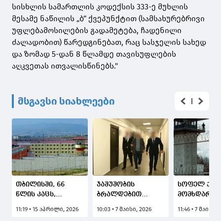
სისხლის სამართლის კოდექსის 333-ე მუხლის
მესამე ნაწილის „ბ“ ქვეპუნქტით (სამსახურებრივი
უფლებამოსილების გადამეტება, ჩადენილი
ძალადობით) წარედგინებათ, რაც სასჯელის სახედ
და ზომად 5-დან 8 წლამდე თავისუფლების
აღკვეთას ითვალისწინებს."
მსგავსი სიახლეები
თბილისში, 66
ჯაშუშობის
სოფელ ქან
წლის კაცს,
ბრალდებით
მომხდარი
რომელიც
დაკავებულ
თავისუფლე
11:19 • 15 აპრილი, 2026
10:03 • 7 მაისი, 2026
11:46 • 7 მაისი, 
მეუღლის
გიორგი
უკანონო