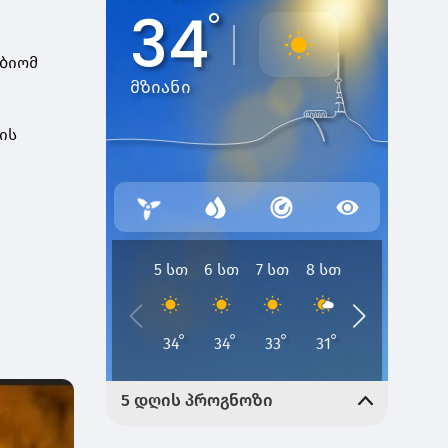
უბიომ
ის