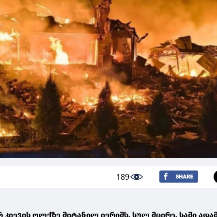
189
 კიევის ოლქზე მიტანილ იერიშს, სულ მცირე, სამი ადა