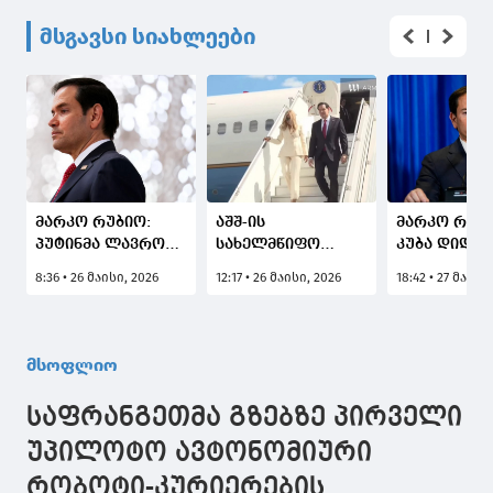
მსგავსი სიახლეები
მარკო რუბიო:
აშშ-ის
მარკო რუბი
პუტინმა ლავროვს
სახელმწიფო
კუბა დიდ
სთხოვა, კიევზე
მდივანი მარკო
პრობლემებ
8:36 • 26 მაისი, 2026
12:17 • 26 მაისი, 2026
18:42 • 27 მაისი
იერიშების
რუბიო ერევანში
რადგან, მა
შესატყობინებლად
ჩავიდა (ვიდეო)
სამწუხარო
ტრამპისთვის
ქვეყანას
დაერეკა
არაკომპეტ
მსოფლიო
კომუნისტებ
ჯგუფი მართ
საფრანგეთმა გზებზე პირველი
უპილოტო ავტონომიური
რობოტი-კურიერების