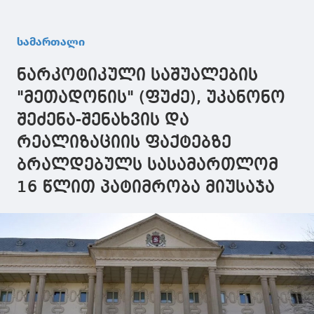
მოადგილეს,
მოქმედებაში
გადამეტები
ლევან ახობაძეს
მონაწილეობის
ფაქტზე
აღკვეთის
ფაქტებზე
დაკავებულ 
სამართალი
ღონისძიების
დაკავებულ
პოლიციელ
სახედ პატიმრობა
ირაკლი
აღკვეთის
ნარკოტიკული საშუალების
შეეფარდა
სულაბერიძეს და
ღონისძიები
დემეტრე კასრაძეს
სახედ პატი
"მეთადონის" (ფუძე), უკანონო
აღკვეთის
შეეფარდა
შეძენა-შენახვის და
ღონისძიების
სახედ პატიმრობა
რეალიზაციის ფაქტებზე
შეეფარდათ
ბრალდებულს სასამართლომ
16 წლით პატიმრობა მიუსაჯა