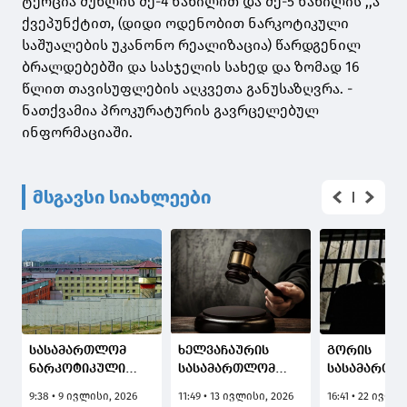
ტერცია მუხლის მე-4 ნაწილით და მე-5 ნაწილის ,,ა”
ქვეპუნქტით, (დიდი ოდენობით ნარკოტიკული
საშუალების უკანონო რეალიზაცია) წარდგენილ
ბრალდებებში და სასჯელის სახედ და ზომად 16
წლით თავისუფლების აღკვეთა განუსაზღვრა. -
ნათქვამია პროკურატურის გავრცელებულ
ინფორმაციაში.
მსგავსი სიახლეები
სასამართლომ
ხელვაჩაურის
გორის
ნარკოტიკული
სასამართლომ
სასამართლ
საშუალების
ნარკოდანაშაულში
წელს მიუღ
9:38 • 9 ივლისი, 2026
11:49 • 13 ივლისი, 2026
16:41 • 22 ივლი
უკანონო შეძენა,
ბრალდებულს 16
მიმართ