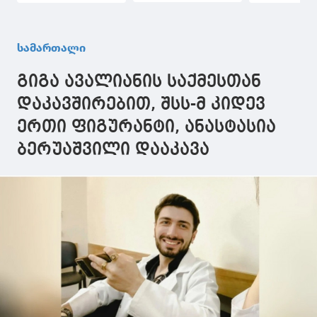
შენახვის და
წლით პატიმრობა
გარყვნილი
საქართველოში
მიუსაჯა
ქმედების დ
უკანონოდ
ადევნების
სამართალი
შემოტანის ფაქტზე
ფაქტებზე
ბრალდებულს 17
ბრალდებულ
გიგა ავალიანის საქმესთან
წლით პატიმრობა
წლით პატი
მიუსაჯა
მიუსაჯა
დაკავშირებით, შსს-მ კიდევ
ერთი ფიგურანტი, ანასტასია
ბერუაშვილი დააკავა