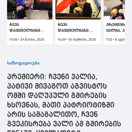
ბექა
ბექა
პრემიერი: ჩ
დავითულიანი:
დავითულიანი:
ვალია, პატ
სისტემური
კრწანისის ტყე-
მივაგოთ
11:08 • 29 მაისი, 2026
14:39 • 10 ივლისი, 2026
7:53 • 8 აგვისტ
დანაშაული არის
პარკის
აგვისტოს ო
ის, როდესაც
მიმდებარედ
დაღუპული
სისტემა ხელს
მშენებლობასთან
გმირების ხ
აფარებს შესაძლო
დაკავშირებით
მათი
საზოგადოება
დამნაშავეებს, რაც
სპეკულაციები არ
პატრიოტიზ
წინა
სრულდება
არის
პრემიერი: ჩვენი ვალია,
ხელისუფლების
სამაგალითო
დროს ნანახი
გვეკისრება
პატივი მივაგოთ აგვისტოს
გვაქვს - ჩვენი
ამ გმირები
ომში დაღუპული გმირების
ხელისუფლების
წინაშე,
მხრიდან მყისიერი
ყველაფერი
ხსოვნას, მათი პატრიოტიზმი
რეაგირება მოხდა
გავაკეთოთ
მშვიდობიან
არის სამაგალითო, ჩვენ
საქართველ
გვეკისრება ვალი ამ გმირების
ტერიტორი
მთლიანობი