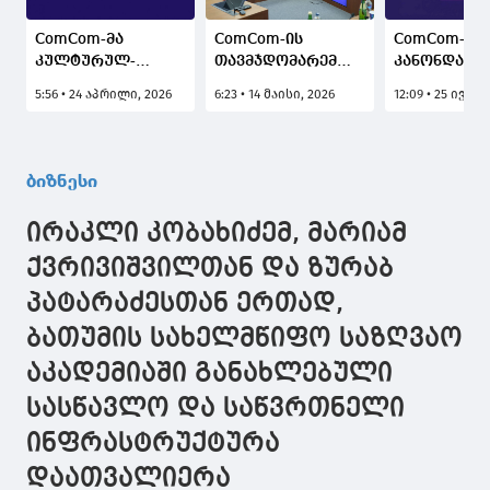
ComCom-მა
ComCom-ის
ComCom-მა
კულტურულ-
თავმჯდომარემ
კანონდარღ
შემოქმედებითი
მსოფლიო ბანკის
„ტვ პირველ
5:56 • 24 აპრილი, 2026
6:23 • 14 მაისი, 2026
12:09 • 25 ივნის
რადიოს კონკურსი
წარმომადგენელთან
2500 ლარი
გამოაცხადა
მიმდინარე
დააჯარიმა
თანამშრომლობა
და სამომავლო
ბიზნესი
პროექტები
განიხილა
ირაკლი კობახიძემ, მარიამ
ქვრივიშვილთან და ზურაბ
პატარაძესთან ერთად,
ბათუმის სახელმწიფო საზღვაო
აკადემიაში განახლებული
სასწავლო და საწვრთნელი
ინფრასტრუქტურა
დაათვალიერა