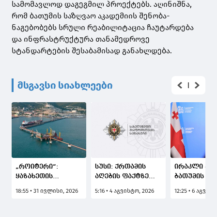
სამომავლოდ დაგეგმილ პროექტებს. აღინიშნა,
რომ ბათუმის საზღვაო აკადემიის შენობა-
ნაგებობებს სრული რეაბილიტაცია ჩაუტარდება
და ინფრასტრუქტურა თანამედროვე
სტანდარტების შესაბამისად განახლდება.
მსგავსი სიახლეები
„როიტერი“:
სუსი: ქრთამის
ირაკლი კობ
ყაზახეთის
აღების ფაქტზე
ბათუმის პო
„ტენგიზის“
დაკავებულია
ტვირთბრუნ
18:55 • 31 ივლისი, 2026
5:16 • 4 აგვისტო, 2026
12:25 • 6 აგვის
ნავთობსაბადოს
"ბათუმის
სარეკორდ
ოპერატორმა
მუნიციპალური
მაჩვენებელ
მარტის შემდეგ
ინსპექციის" სამშენებლო
ასული,