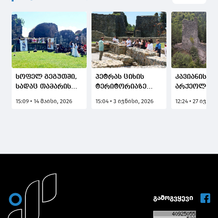
სოფელ გეგუთში,
პეტრას ციხის
კავიანის ცი
სადაც თამარის
ტერიტორიაზე
არქეოლოგ
ციხის
ციხისძირის
ექსპედიცია
15:09 • 14 მაისი, 2026
15:04 • 3 ივნისი, 2026
12:24 • 27 ივლი
ნანგრევებია,
საჯარო სკოლის
მიმდინარე
ტრადიციული
მე-6 კლასის
ღონისძიება -
მოსწავლეებისთვის
"თამარობა 2026"
ჩატარდა
ჩატარდა
შემეცნებითი
გაკვეთილი
თემაზე –
"არქეოლოგია"
გამოგვყევი