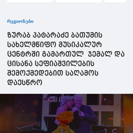
საკრებულოს
დაჯილდოებაში
მიმდინარე
თანამშრომლებთან
მიიღო
სპორტული
და ხელმძღვანელ
მონაწილეობა
ინფრასტრ
პირებთან სამუშაო
პროექტები
რეგიონები
შეხვედრა
დაათვალიე
გამართა
ზურაბ პატარაძე ბათუმის
სახელმწიფო მუსიკალურ
ცენტრში გამართულ ჯემალ და
ცისანა სეფიაშვილების
შემოქმედებით საღამოს
დაესწრო