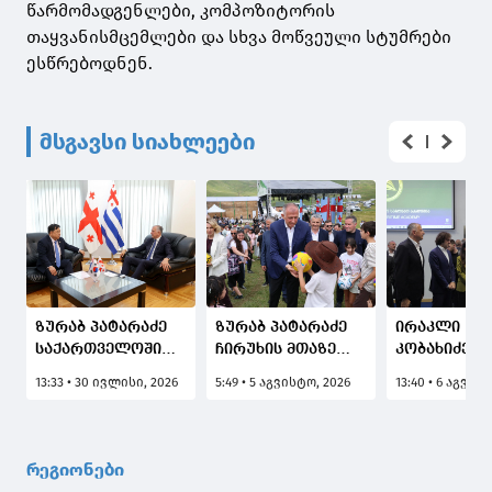
წარმომადგენლები, კომპოზიტორის
თაყვანისმცემლები და სხვა მოწვეული სტუმრები
ესწრებოდნენ.
მსგავსი სიახლეები
ზურაბ პატარაძე
ზურაბ პატარაძე
ირაკლი
საქართველოში
ჩირუხის მთაზე
კობახიძემ, 
კორეის
ტრადიციულ
ქვრივიშვი
13:33 • 30 ივლისი, 2026
5:49 • 5 აგვისტო, 2026
13:40 • 6 აგვის
რესპუბლიკის
სახალხო
და ზურაბ
საგანგებო და
დღესასწაულს
პატარაძეს
სრულუფლებიან
"შუამთობას"
ერთად, ბათ
ელჩს, კიმ ჰიონ
დაესწრო
სახელმწიფ
რეგიონები
დუს შეხვდა
საზღვაო