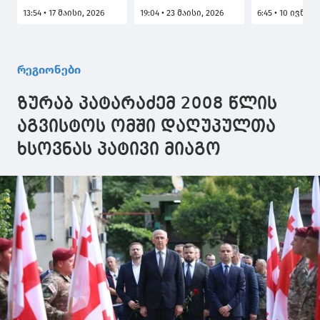
დაკავშირებით,
სოფელ ძიმითის
დაბა ნარუჯ
13:54 • 17 მაისი, 2026
19:04 • 23 მაისი, 2026
6:45 • 10 ივნისი
ოზურგეთის
მე-3 ქუჩაზე გზის
მეხუთე ქუჩ
ღვთისმშობლის
რეაბილიტაცია
გზის
მიძინების
დასკვნით ეტაპზეა
რეაბილიტა
სახელობის
დასასრულს
რეგიონები
საკათედრო
უახლოვდებ
ტაძარში
ზურაბ პატარაძემ 2008 წლის
პარაკლისი
აღევლინა და
აგვისტოს ომში დაღუპულთა
საზეიმო
ხსოვნას პატივი მიაგო
მსვლელობა
გაიმართა