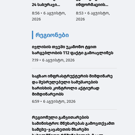
24 სახურავი
ინფორმაციის
ტემპე
რეაბილიტირდა
მართვის
პირობ
8:56 • 6 აგვისტო,
8:53 • 6 აგვისტო,
5:47 • 
ექსპერტთა
უსაფრ
2026
2026
2026
კომიტეტის მე-16
ნორმე
სესიის
მონიტ
რეგიონები
ფარგლებში,
მთელი
საქართველოს
მასშტ
ივლისის თვეში უკანონო ტყით
იუსტიციის
ხორცი
სარგებლობის 112 ფაქტი გამოავლინეს
მინისტრის
მოადგილე თამარ
7:19 • 6 აგვისტო, 2026
ზოდელავამ
მაღალი დონის
საგზაო ინფრასტრუქტურის მიმდინარე
ორმხრივი
და შესრულებული სამუშაოების
შეხვედრები
ხარისხის კონტროლი აქტიურად
გამართა
მიმდინარეობს
6:59 • 6 აგვისტო, 2026
რეგიონული განვითარების
სამინისტრო: მწუხარებას გამოვთქვამთ
სამცხე-ჯავახეთის მხარეში