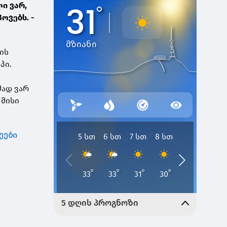
ი ვარ,
ოვებს. -
ის
პი.
მად ვარ
 მისი
ეები