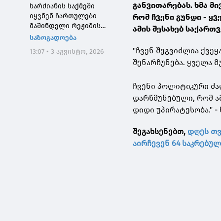
განვითარებას. ხმა მ
ხარძიანის საქმეში
იყვნენ ჩართულები
რომ ჩვენი გუნდი - ყ
მაშინდელი რეჟიმის
ამის შესახებ საქარ
მაღალჩინოსნები, ეს
საზოგადოება
საქმე კიდევ ერთხელ
"ჩვენ შეგვიძლია ქვე
13:07 • 3 აგვისტო, 2026
შეგვახსენებს იმას, თუ
შენარჩუნება. ყველა 
როგორი სისხლიანი იყო,
პირდაპირი გაგებით,
"ნაცმოძრაობის" რეჟიმი
ჩვენი პოლიტიკური ძა
დარწმუნებული, რომ ა
დიდი უპირატესობა." 
შეგახსენებთ,
დღეს თვ
აირჩევენ 64 საკრებულ