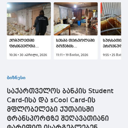
ქობულეთში
სესმა თერჯოლაში
სურსათის
ფრინველთა
გოჭების
ეროვნულმა
არალეგალური
არალეგალური
სააგენტომ
10:36 • 30 აპრილი, 2026
11:11 • 19 მაისი, 2026
9:55 • 25 მაისი,
სასაკლაო
სასაკლაო
წყალტუბოშ
გამოავლინა -
გამოავლინა -
გორსა და ს
ბიზნესოპერატორს
მეწარმეს
ფრინველთ
შეუჩერდა
შეუჩერდა
არალეგალ
ბიზნესი
საწარმოო
საწარმოო
სასაკლაოე
პროცესი
პროცესი
გამოავლინ
საქართველოს ბანკის Student
Card-ისა და sCool Card-ის
მფლობელები ქუთაისში
ტრანსპორტზე შეღავათიანი
ტარიფით ისარგებლებენ