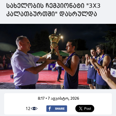
გუნდი -
ქვეყნის სიხარული
პრეტენზია 
სახელობის ჩემპიონატი "3X3
ყველაფერს
და სიამაყეა“
გვაქვს -
კალათბურთში" დასრულდა
გავაკეთებ ამ
გაუმარჯოს 
ლოგოსთვის
კვარაცხელ
8:17 • 7 აგვისტო, 2026
12