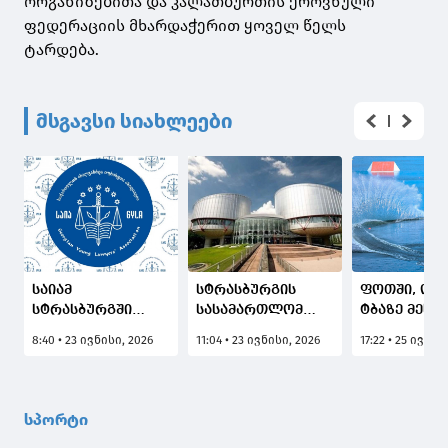
ორგანიზებითა და კალათბურთის ეროვნული
ფედერაციის მხარდაჭერით ყოველ წელს
ტარდება.
მსგავსი სიახლეები
საიამ
სტრასბურგის
ფოთში, ოქ
სტრასბურგში
სასამართლომ
ტბაზე მესამ
რუსეთის
გიორგი
დღეა ევრო
8:40 • 23 ივნისი, 2026
11:04 • 23 ივნისი, 2026
17:22 • 25 ივლი
წინააღმდეგ
ანწუხელიძისა და
და აფრიკის
გიორგი
სხვა ქართველი
წყალსათხ
ანწუხელიძისა და
სამხედროების
ჩემპიონატი
სხვა ქართველი
წამებისა და
მიმდინარე
სპორტი
სამხედრო
მკვლელობისთვის
(ფოტოკოლა