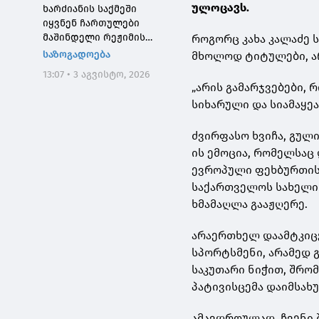
ულოცავს.
ხარძიანის საქმეში
იყვნენ ჩართულები
მაშინდელი რეჟიმის
როგორც კახა კალაძე 
მაღალჩინოსნები, ეს
საზოგადოება
მხოლოდ ტიტულები, არ
საქმე კიდევ ერთხელ
13:07 • 3 აგვისტო, 2026
შეგვახსენებს იმას, თუ
„არის გამარჯვებები,
როგორი სისხლიანი იყო,
სიხარული და სიამაყეა
პირდაპირი გაგებით,
"ნაცმოძრაობის" რეჟიმი
ძვირფასო ხვიჩა, გულ
ის ემოცია, რომელსაც
ევროპული ფეხბურთის
საქართველოს სახელი
ხმამაღლა გააჟღერე.
არაერთხელ დაამტკიც
სპორტსმენი, არამედ 
საკუთარი ნიჭით, შრო
პატივისცემა დაიმსახუ
ამავდროულად, ჩვენი შ