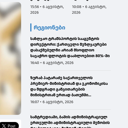
მოღალატეობრივი
რეაბი
15:56 • 6 აგვისტო,
10:08 • 6 აგვისტო,
8:56 • 
და
2026
2026
2026
ანტისახელმწიფოე
ბრივია, რომელიც
რეგიონები
პატრიოტ
ქართველ
მებრძოლებს
საზღვაო ტრანსპორტის სააგენტოს
სამხედრო
დირექტორი: ქართველი მეზღვაურები
დამნაშავეებად
დასაქმებულნი არიან მსოფლიო
წარმოაჩენს,
სავაჭრო ფლოტის დაახლოებით 80%-ში
ვერაგულად და
16:40 • 6 აგვისტო, 2026
მიზანმიმართულად
ამახინჯებს
ზურაბ პატარაძე საქართველოს
სინამდვილეს"
პრემიერ-მინისტრთან და ეკონომიკისა
და მდგრადი განვითარების
მინისტრთან ერთად ბათუმში
მნიშვნელოვან ინფრასტრუქტურულ
16:07 • 6 აგვისტო, 2026
პროექტებს გაეცნო
სამტრედიაში, ბაშის ადმინისტრაციულ
ერთეულში ადმინისტრაციული შენობის