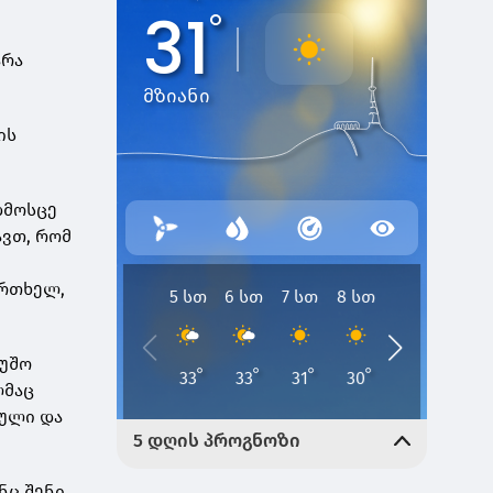
არა
ის
დმოსცე
ვთ, რომ
ერთხელ,
მუშო
ლმაც
რული და
ნც შენი