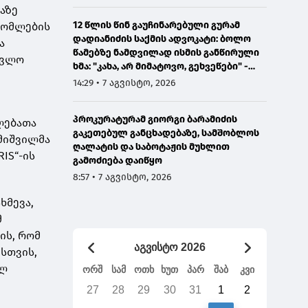
აზე
12 წლის წინ გაუჩინარებული გურამ
რომლების
დადიანიძის საქმის ადვოკატი: ბოლო
ა
წამებზე ნამდვილად ისმის განწირული
ავლო
ხმა: "კახა, არ მიმატოვო, გეხვეწები" -
ვიდეოს დადებას ვაპირებდით
14:29 • 7 აგვისტო, 2026
ორშაბათისთვის, რადგან "გაჟონა",
ამიტომ დღეს მომიწია
პროკურატურამ გიორგი ბარამიძის
ლებათა
გაკეთებულ განცხადებაზე, სამშობლოს
მიშვილმა
ღალატის და საბოტაჟის მუხლით
IS“-ის
გამოძიება დაიწყო
8:57 • 7 აგვისტო, 2026
ხმევა,
მ
ის, რომ
აგვისტო 2026
ისთვის,
ულ
ორშ
სამ
ოთხ
ხუთ
პარ
შაბ
კვი
27
28
29
30
31
1
2