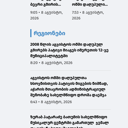
ბევრი გმირის
ომში დაღუპული
6:04 • 
სახელი და
გმირების ხსოვნას,
9:05 • 8 აგვისტო,
7:53 • 8 აგვისტო,
2026
დაგვაკისრა
მათი პატრიოტიზმი
2026
2026
პასუხისმგებლობა,
არის სამაგალითო,
რომ ერთი ნაბიჯით
ჩვენ გვეკისრება
რეგიონები
არ დავიხიოთ უკან
ვალი ამ გმირების
ჩვენი ქვეყნის
წინაშე,
ინტერესებზე
2008 წლის აგვისტოს ომში დაღუპულ
ყველაფერი
ზრუნვისას და
გმირებს პატივი მიაგეს იმერეთის 12-ვე
გავაკეთოთ
მშვიდობით
მუნიციპალიტეტში
მშვიდობიანი გზით
შევძლოთ
საქართველოს
8:20 • 8 აგვისტო, 2026
საქართველოს
ტერიტორიული
გაერთიანება
მთლიანობის
აგვისტოს ომში დაღუპულთა
აღსადგენად
ხსოვნისთვის პატივის მიგების ნიშნად,
აჭარის მთავრობის ადმინისტრაციულ
შენობაზე სახელმწიფო დროშა დაეშვა
6:43 • 8 აგვისტო, 2026
ზურაბ პატარაძე ბათუმის სახელმწიფო
მუსიკალურ ცენტრში გამართულ ჯემალ