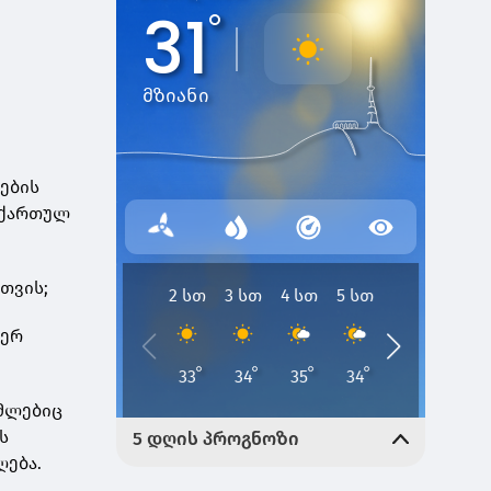
ების
 ქართულ
თვის;
იერ
ომლებიც
ს
ღება.