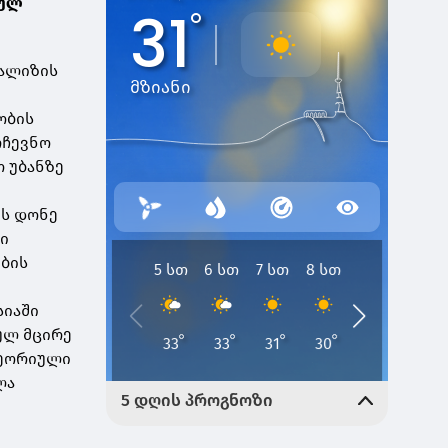
ხულ
ნალიზის
ობის
რჩევნო
ო უბანზე
ის დონე
კი
ების
სიაში
ულ მცირე
თეორიული
ლა