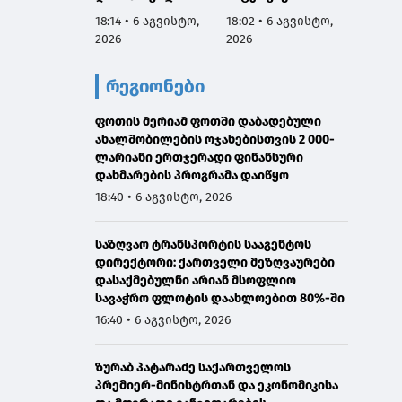
აგვისტოს
სამარცხვინო
ვეტერ
18:14 • 6 აგვისტო,
18:02 • 6 აგვისტო,
17:50 •
ნამდვილად
სადაც აფხაზებს
სახელ
2026
2026
2026
იმყოფებოდა
პატივით
მივმარ
საავადმყოფოში,
მოიხსენიებს და
ბარამი
რეგიონები
რამდენიმე კვირით
მათ ღირსებას
საჯარ
ადრე დაგეგმილ
უწონებს
მოიხა
გამოკვლევაზე
ფოთის მერიამ ფოთში დაბადებული
უარყოს
ახალშობილების ოჯახებისთვის 2 000-
გავრც
ლარიანი ერთჯერადი ფინანსური
დაუდა
დახმარების პროგრამა დაიწყო
ინფორმ
წარმო
18:40 • 6 აგვისტო, 2026
მტკიც
საზღვაო ტრანსპორტის სააგენტოს
დირექტორი: ქართველი მეზღვაურები
დასაქმებულნი არიან მსოფლიო
სავაჭრო ფლოტის დაახლოებით 80%-ში
16:40 • 6 აგვისტო, 2026
ზურაბ პატარაძე საქართველოს
პრემიერ-მინისტრთან და ეკონომიკისა