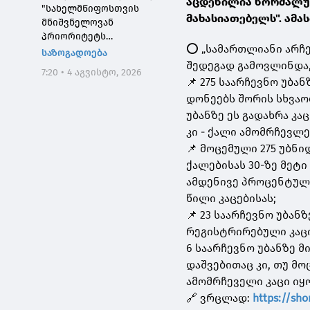
აცდენილია ნორმალურ
"სახელმწიფოსთვის
მახასიათებელს". ამა
მნიშვნელოვან
პრიორიტეტს
⭕ „სამართლიანი არჩე
საქართველოს ტყეების,
საზოგადოება
განსაკუთრებით კი
შედეგად გამოვლინდა
7:20 • 4 აგვისტო, 2026
დეგრადირებული
📌 275 საარჩევნო უბა
ტყეების აღდგენა
დონეებს შორის სხვაობ
წარმოადგენს"
უბანზე ეს გადახრა კა
კი - ქალი ამომრჩევლე
📌 მოცემული 275 უბნი
ქალებისას 30-ზე მეტი
ამდენივე პროცენტული
წილი კაცებისას;
📌 23 საარჩევნო უბან
რეგისტრირებული კაცი
6 საარჩევნო უბანზე 
დაშვებითაც კი, თუ მ
ამომრჩეველი კაცი იყ
🔗 ვრცლად:
https://sho