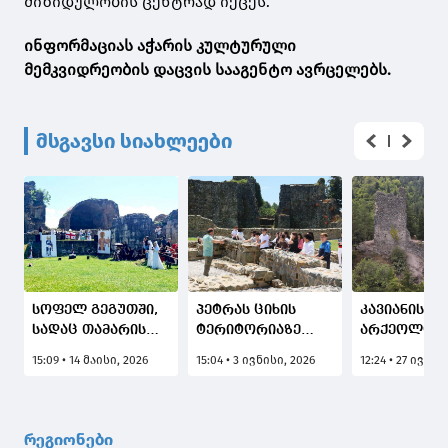
მიზიდულობის ცენტრად იქცეს.
ინფორმაციას აჭარის კულტურული
მემკვიდრეობის დაცვის სააგენტო ავრცელებს.
მსგავსი სიახლეები
სოფელ გეგუთში,
პეტრას ციხის
კავიანის ცი
სადაც თამარის
ტერიტორიაზე
არქეოლოგ
ციხის
ციხისძირის
ექსპედიცია
15:09 • 14 მაისი, 2026
15:04 • 3 ივნისი, 2026
12:24 • 27 ივლი
ნანგრევებია,
საჯარო სკოლის
მიმდინარე
ტრადიციული
მე-6 კლასის
ღონისძიება -
მოსწავლეებისთვის
"თამარობა 2026"
ჩატარდა
რეგიონები