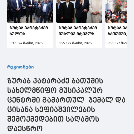
ზურაბ პატარაძემ
ზურაბ პატარაძემ
ზურაბ პატა
ხულოს
მუსლიმ მრევლს
ბათუმში, 26
მუნიციპალიტეტში
ყურბან ბაირამის
მაისისადმი
5:37 • 24 მაისი, 2026
6:55 • 27 მაისი, 2026
9:51 • 27 მაისი,
ადგილობრივ
დღესასწაული
მიძღვნილ
მოსახლეობასთან
მიულოცა
საზეიმო
შეხვედრები
ღონისძიებე
გამართა
ოჯახთან ე
რეგიონები
დაესწრო
ზურაბ პატარაძე ბათუმის
სახელმწიფო მუსიკალურ
ცენტრში გამართულ ჯემალ და
ცისანა სეფიაშვილების
შემოქმედებით საღამოს
დაესწრო