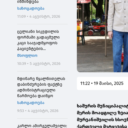
იწმინდება
საზოგადოება
11:09 • 4 აგვისტო, 2026
ცელიანი სიკვდილის
ფორმაში გადაცმული
კაცი საავადმყოფოს
პაციენტების
შეშინებისთვის
მსოფლიო
დააჯარიმეს
10:39 • 5 აგვისტო, 2026
მდინარე წყალწითელას
11:22 • 19 მაისი, 2025
დაბინძურების ფაქტზე
ადმინისტრაციული
წარმოება დაიწყო
საზოგადოება
ხაშურის მუნიციპალი
9:53 • 4 აგვისტო, 2026
მერის მოადგილე ზვია
მურვანიშვილის ხსოვნა
კარლო ამირგულაშვილი:
ქართველი მეტყევისა