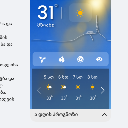
რა და
ს
მის
სა და
ი
მოვლისა
ება და
ლ
ბა.
თხევის