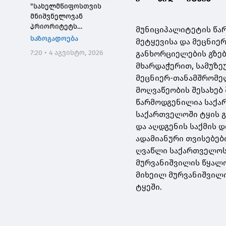
"სახელმწიფოსთვის
მნიშვნელოვან
პრიორიტეტს
მუნიციპალიტეტის წა
საქართველოს ტყეების,
საზოგადოება
მეტყევისა და მეცნიე
განსაკუთრებით კი
7:20 • 4 აგვისტო, 2026
განხორციელების გზებ
დეგრადირებული
მხარდაჭერით, სამუზე
ტყეების აღდგენა
წარმოადგენს"
მეცნიერ-თანამშრომელ
მოღვაწეობის შესახებ 
წარმოდგენილია საქარ
საქართველოში ტყის გ
და აღდგენის საქმის 
ადამიანური თვისებებ
ღვაწლი საქართველოს 
მურვანიშვილის წყალო
მიხეილ მურვანიშვილი
ტყეში.