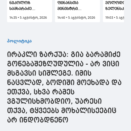
ნიკოლოზ
ფინანსთა
ვოლოდიმი
სამხარაძე
მინისტრი
ზელენსკი კ
გაერთიანებული
გაერთიანებული
დიდი ბრიტ
14:35 • 5 აგვისტო, 2026
14:40 • 5 აგვისტო, 2026
19:03 • 5 აგვის
სამეფოს საგარეო,
სამეფოს საგარეო,
თავდაცვის
თანამეგობრობისა
თანამეგობრობისა
მდივანს, უე
და განვითარების
და განვითარების
სტრიტინგს 
სამინისტროს
ოფისის
პოლიტიკა
წარმომადგენელს
აღმოსავლეთ
შეხვდა
ევროპისა და
ირაკლი ზარქუა: გია ბარამიძე
ცენტრალური
აზიის
გონებაშეზღუდულია - არ ვიცი
დირექტორატის
მსგავსი სიშლეგე. იმის
დეპარტამენტის
დირექტორის
ნაცვლად, ბოდიში მოეხადა და
მოადგილეს
შეხვდა
ეთქვა, სხვა რამეს
ვგულისხმობდიო, უარესი
თქვა, ტყვეებს მოხალისეებიც
არ ინდობდნენო