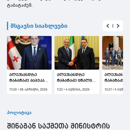
ტაბატაძემ.
მსგავსი სიახლეები
ალექსანდრე
ალექსანდრე
ალექსანდრ
ტაბატაძე მამუკა
ტაბატაძე იტალიის
ტაბატაძე ი
მდინარაძის
სენატის საგარეო
სამართალდ
11:20 • 28 აპრილი, 2026
7:22 • 4 ივნისი, 2026
13:21 • 5 ივნისი
შესახებ: მთავარი
და თავდაცვის
უწყებების
წარმატებები წინაა
კომიტეტის
უმაღლესი
თავმჯდომარეს
სწავლების
შეხვდა
უწყებათაშ
პოლიტიკა
აკადემიის
დირექტორ
შინაგან საქმეთა მინისტრის
შეხვდა