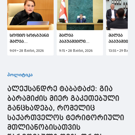
სოფიო ხორგუანი
შალვა
შალვა
შალვა
პაპუაშვილი
პაპუაშვილი
პაპუაშვილს: დიდი
სოფიო ხორგუანს:
დეპუტატებ
9:09 • 28 მაისი, 2026
9:15 • 28 მაისი, 2026
13:55 • 29 მაისი
იმედი მქონდა,
გახარია ზუსტად
ერთად,
რომ დღევანდელ
მოქალაქეებზე
პარლამენტ
დღეს გორში
ძალადობის გამოა
აპარატის
მომხდარი ფაქტის
ბრალდებული,
სტაჟიორებს
პოლიტიკა
დაგმობით
თქვენი
სტუდენტურ
დაიწყებდით -
აკანკალებული
პარლამენტ
ალექსანდრე ტაბატაძე: გია
სისტემა გახდა
ხმა თუ
მთავრობის
ანგარიშსწორების
გულწრფელ
წევრებს შე
ბარამიძის მიერ გაკეთებული
მექანიზმი ერთი
ემოციებს შეიცავს,
განცხადება, რომელიც
კონკრეტული,
ჩამოიყვანეთ და
კანონმორჩილი
აგოს პასუხი
საქართველოს ტერიტორიული
ადამიანის
დასასჯელად
მთლიანობისათვის