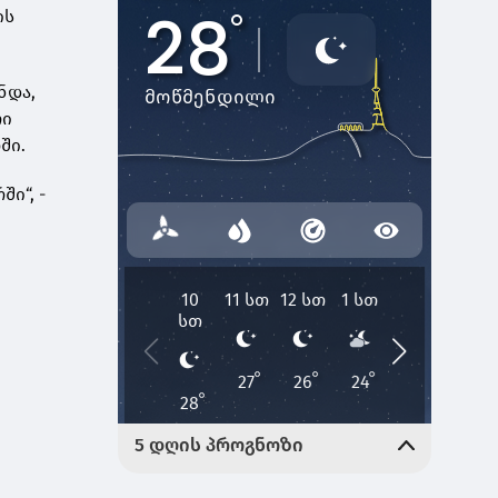
ის
ნდა,
რი
ოში.
ი“, -