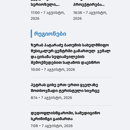
სერიოზული,
პროექტირება
დახმა
ოფიციალური
იწყება
სჭირდ
17:00 • 7 აგვისტო,
16:38 • 7 აგვისტო,
15:56 •
განცხადება ჩემგან
2026
2026
2026
ამ 10 თვის
მანძილზე, ამიტომ
რეგიონები
კიდევ ერთხელ
გთხოვთ,
დამეხმარეთ
ზურაბ პატარაძე ბათუმის სახელმწიფო
გაზიარებაში"
მუსიკალურ ცენტრში გამართულ ჯემალ
და ცისანა სეფიაშვილების
შემოქმედებით საღამოს დაესწრო
10:00 • 7 აგვისტო, 2026
პეტრას ციხე ერთ-ერთი ყველაზე
მოთხოვნადი ტურისტული სივრცე
8:14 • 7 აგვისტო, 2026
დედოფლისწყაროში, სამედიცინო
სკრინინგი გაიმართა
7:08 • 7 აგვისტო, 2026