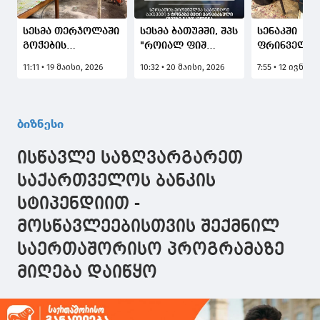
სესმა თერჯოლაში
სესმა ბათუმში, შპს
სენაკში
გოჭების
"როიალ ფიშ
ფრინველთ
არალეგალური
ბათუმი" 5 ტონაზე
არალეგალ
11:11 • 19 მაისი, 2026
10:32 • 20 მაისი, 2026
7:55 • 12 ივნისი
სასაკლაო
მეტი ვადაგასული
სასაკლაო
გამოავლინა -
თევზი აღმოაჩინა -
გამოავლინე
მეწარმეს
ბიზნესოპერატორს
ბიზნესოპე
შეუჩერდა
საწარმოო
შეუჩერდა
ბიზნესი
საწარმოო
პროცესი
საწარმოო
პროცესი
შეუჩერდა
პროცესი
ისწავლე საზღვარგარეთ
საქართველოს ბანკის
სტიპენდიით -
მოსწავლეებისთვის შექმნილ
საერთაშორისო პროგრამაზე
მიღება დაიწყო