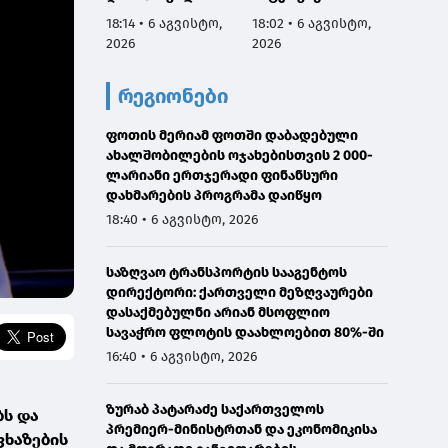
აგვისტოს
სამარცხვინო
ვეტერ
18:14 • 6 აგვისტო,
18:02 • 6 აგვისტო,
17:50 •
ნამდვილად
სადაც აფხაზებს
სახელ
2026
2026
2026
იმყოფებოდა
პატივით
მივმარ
საავადმყოფოში,
მოიხსენიებს და
ბარამი
რეგიონები
რამდენიმე კვირით
მათ ღირსებას
საჯარ
ადრე დაგეგმილ
უწონებს
მოიხა
გამოკვლევაზე
ფოთის მერიამ ფოთში დაბადებული
უარყოს
ახალშობილების ოჯახებისთვის 2 000-
გავრც
ლარიანი ერთჯერადი ფინანსური
დაუდა
დახმარების პროგრამა დაიწყო
ინფორმ
წარმო
18:40 • 6 აგვისტო, 2026
მტკიც
საზღვაო ტრანსპორტის სააგენტოს
დირექტორი: ქართველი მეზღვაურები
დასაქმებულნი არიან მსოფლიო
სავაჭრო ფლოტის დაახლოებით 80%-ში
16:40 • 6 აგვისტო, 2026
ზურაბ პატარაძე საქართველოს
ბს და
პრემიერ-მინისტრთან და ეკონომიკისა
ფხაზების