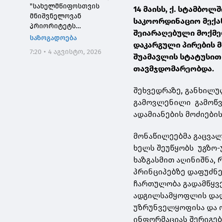
"სახელმწიფოსთვის
14 მაისს, ქ. სტამბო
მნიშვნელოვან
საკოორდინაციო მექან
პრიორიტეტს
შეიარაღებული მოქმე
საქართველოს ტყეების,
საზოგადოება
დაკარგული პირების მ
განსაკუთრებით კი
7:20 • 4 აგვისტო, 2026
დეგრადირებული
შუამავლის სტატუსით 
ტყეების აღდგენა
თავმჯდომარეობდა.
წარმოადგენს"
შეხვედრაზე, განხილუ
გამოვლენილი გამოწვე
ადამიანების მოძიების
მონაწილეებმა გაცვა
ხელს შეუწყობს უგზო
ხაზგასმით აღინიშნა,
პრინციპებზე დაფუძნე
ჩართულობა გადამწყვე
ადგილსამყოფლის დად
უზრუნველყოფისა და ო
ინფორმაციას შერიგებ