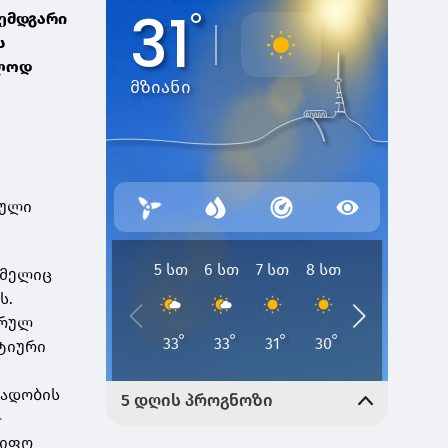
შემდგარი
ს
ვლოდ
გული
ომელიც
ს.
არულ
ტიური
რადობის
-
წიფო