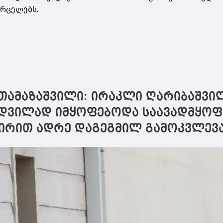
ვრცელებს.
თამაზაშვილი: ირაკლი ღარიბაშვი
მდვილად იმყოფებოდა საავადმყოფ
ვირით ადრე დაგეგმილ გამოკვლევ