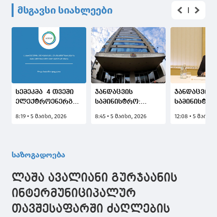
მსგავსი სიახლეები
სემეკმა 4 თვეში
ჯანდაცვის
ჯანდაცვის
ელექტროენერგიის,
სამინისტრო:
სამინისტრო
ბუნებრივი გაზისა
სოციალურად
ელექტროენ
8:19 • 5 მაისი, 2026
8:45 • 5 მაისი, 2026
12:08 • 5 მაისი,
და სასმელი წყლის
დაუცველი და
ახალი ტარ
მომხმარებლებს
მრავალშვილიანი
განსაზღვრ
უსაფუძვლოდ
ოჯახებისთვის
შემდეგ,
დარიცხული 120
ელექტროენერგიის
სოცდაუცვე
საზოგადოება
ათას ლარზე მეტი
სუბსიდირების
მრავალშვი
ჩამოაწერა
თანხა იზრდება
ოჯახებისთვ
ლაშა ავალიანი გურჯაანის
გაზრდილი 
სუბსიდირებ
ინტერმუნიციპალურ
სახელმწიფ
თავშესაფარში ძაღლების
საკუთარ თა