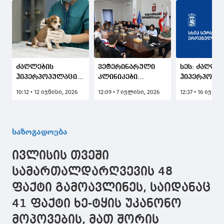
ძაღლების
ვეტერინარული
სეს: ძაღლე
ჰიპერპოპულაციის
კლინიკები
ჰიპერპოპუ
პროგრამის
რეგიონებში
მართვის
10:12 • 12 ივნისი, 2026
12:09 • 7 ივლისი, 2026
12:37 • 16 ივლი
ფარგლებში
პატრონიანი ძუ
პროგრამა
სამეგრელო-ზემო
ძაღლების
მაქსიმალუ
სვანეთის, მცხეთა-
სტერილიზაციასა
გამჭვირვალ
მთიანეთისა და
და ჩიპირებას
ბრალდებებ
საზოგადოება
გურიის
უფასოდ
სხვადასხვა
რეგიონებში
ჩაატარებენ
ლოკაციიდა
ივლისის თვეში
პატრონიანი ძუ
ძაღლების
ძაღლების
არაგეგმურ
სამართალდარღვევის 48
სტერილიზაციის
აყვანის
ფაქტი გამოავლინეს, საიდანაც
და ჩიპირების
შესახებ სი
პროცესი დაიწყო
არ შეესაბამ
41 ფაქტი ხე-ტყის უკანონო
მოპოვების, მათ შორის