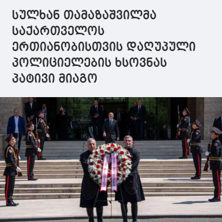
საგანმანათლებლო
განიხილა
ღონისძიებე
სულხან თამაზაშვილმა
ცენტრ
აჭარიდან დ
"ბეთლემის"
საქართველოს
მშენებლობა,
ერთიანობისთვის დაღუპული
რომელიც ჩვენი
რეგიონისთვის
პოლიციელების ხსოვნას
მნიშვნელოვანი
კერა გახდება
პატივი მიაგო