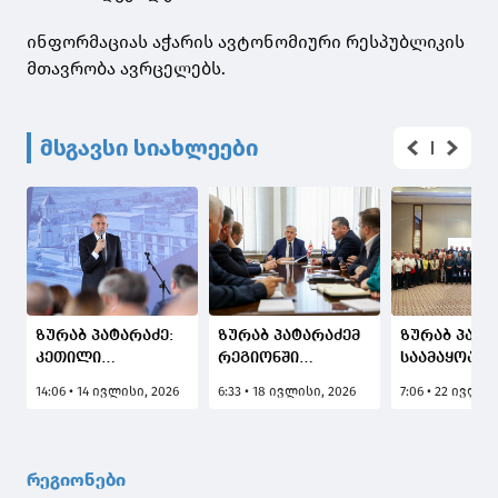
ინფორმაციას აჭარის ავტონომიური რესპუბლიკის
მთავრობა ავრცელებს.
მსგავსი სიახლეები
ზურაბ პატარაძე:
ზურაბ პატარაძემ
ზურაბ პატა
კეთილი
რეგიონში
საამაყოა, 
ჩანაფიქრი
ტურისტულ
მეცნიერებ
14:06 • 14 ივლისი, 2026
6:33 • 18 ივლისი, 2026
7:06 • 22 ივლის
უდიდეს
სეზონზე
ეროვნული
პროექტად იქცა -
არსებული
აკადემიის 8
იწყება
ვითარება და
წლის
საქველმოქმედო
დაგეგმილი
იუბილესად
რეგიონები
და
ღონისძიებები
მიძღვნილი