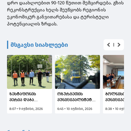
დრო დაახლოებით 90-120 წუთით შემცირდება. გზის
რეკონსტრუქცია ხელს შეუწყობს რეგიონის
ეკონომიკურ განვითარებასა და ტურისტული
პოტენციალის ზრდას.
მსგავსი სიახლეები
ზესტაფონის
ოზურგეთის
ბოლნისის
მერია დაბა
მუნიციპალიტეტში,
მუნიციპალ
შორაპანსა და
დაბა ნარუჯის
ზემო არხის
8:07 • 9 ივნისი, 2026
6:45 • 10 ივნისი, 2026
8:38 • 10 ივნისი
არგვეთაში
მეხუთე ქუჩაზე
სარწყავი ს
საფეხბურთო
გზის
რეაბილიტა
მოედნების
რეაბილიტაცია
განხორციე
მშენებლობა -
დასასრულს