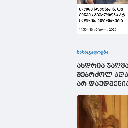
ელენე ხოშტარია: თუ
ვინმეს გამძლეობა არ
ყოფნის, ადამიანურად
მესმის, პოლიტიკურად
14:55 • 18 აპრილი, 2026
კი ვერ მივიღებ -
უნგრეთის მაგალითი
ოცნებაზე შეტევის
ძალას უნდა
საზოგადოება
გვმატებდეს და არა
მორიგ საუკეთესო
ანდრია ჯაღმა
"სისხლისღვრას"
ჩვენივე ფლანგზე
მებრძოლ ადა
არ დაუდგენი