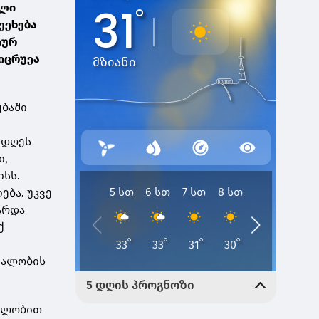
ული
ეეხება
იურ
სიცრუეა
ებაში
 დღეს
ი,
ისს.
ება. უკვე
ტარდა
ქ
რნალობის
რილობით