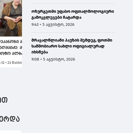
ოზურგეთში უფასო ოფთალმოლოგიური
გამოკვლევები ჩატარდა
9:43 • 5 აგვისტო, 2026
მრავალწლიანი პაუზის შემდეგ, ფოთში
ეკანოზი ანდრია
"ერთიანი ნეიტრალური
სამშობიარო სახლი ოფიციალურად
აღმაიძე: მეორე ასეთი
საქართველო":
იხსნება
ოტო ალბათ არ
დეკანოზ ანდრია
9:08 • 5 აგვისტო, 2026
რსებობს - სასაუბრო
ჯაღმაიძის მიერ
2:12 • 23 მაისი, 2026
8:54 • 7 ივლისი, 2026
ევრი ექნებათ
გასაჯაროებული
ფაქტები ევროკავშირის
ინსტიტუტების მხრიდან
ეკლესიაზე ზეწოლის
შესახებ, არის
ევროკავშირის
ით
ღირებულებითი
დეგრადაციის
მტკიცებულება
ჩერდა