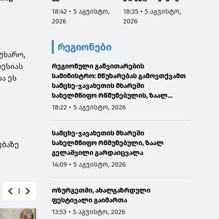
მებრძოლ
ს მიწოდების
სახელ
18:42 • 5 აგვისტო,
18:35 • 5 აგვისტო,
18:27 •
ადამიანთათვის
შეწყვეტის გამო,
რწმუნ
2026
2026
2026
რაიმე შემზღუდავი
სატუმბო
ზაალ 
ნორმა არ
სადგურების
გარდა
რეგიონები
დაუდგენია
მუშაობა
გამო მ
უხარო,
ავტომატურად
გამოთ
ლესიას
რეგიონული განვითარების
შეჩერდა
სამინისტრო: მწუხარებას გამოვთქვამთ
ა ეს
სამცხე-ჯავახეთის მხარეში
სახელმწიფო რწმუნებულის, ზაალ
გელაშვილის გარდაცვალების გამო
18:22 • 5 აგვისტო, 2026
სამცხე-ჯავახეთის მხარეში
სახელმწიფო რწმუნებული, ზაალ
ებაზე
გელაშვილი გარდაიცვალა
14:09 • 5 აგვისტო, 2026
ოზურგეთში, ახალგაზრდული
ფესტივალი გაიმართა
13:53 • 5 აგვისტო, 2026