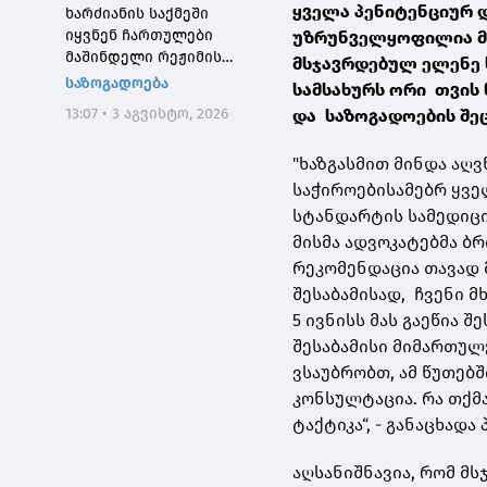
ყველა პენიტენციურ
ხარძიანის საქმეში
იყვნენ ჩართულები
უზრუნველყოფილია მა
მაშინდელი რეჟიმის
მსჯავრდებულ ელენე 
მაღალჩინოსნები, ეს
საზოგადოება
სამსახურს ორი თვის 
საქმე კიდევ ერთხელ
13:07 • 3 აგვისტო, 2026
და საზოგადოების შეც
შეგვახსენებს იმას, თუ
როგორი სისხლიანი იყო,
"ხაზგასმით მინდა აღ
პირდაპირი გაგებით,
"ნაცმოძრაობის" რეჟიმი
საჭიროებისამებრ ყვ
სტანდარტის სამედიცი
მისმა ადვოკატებმა ბრ
რეკომენდაცია თავად 
შესაბამისად, ჩვენი მ
5 ივნისს მას გაეწია შ
შესაბამისი მიმართულ
ვსაუბრობთ, ამ წუთებშ
კონსულტაცია. რა თქმ
ტაქტიკა“, - განაცხადა
აღსანიშნავია, რომ 