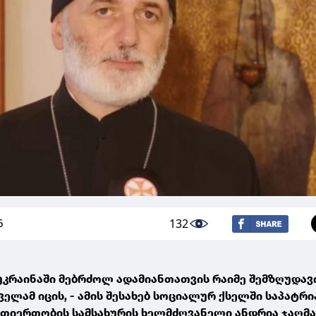
132
6
უკრაინაში მებრძოლ ადამიანთათვის რაიმე შემზღუდავ
ყველამ იცის, - ამის შესახებ სოციალურ ქსელში საპატრ
თიერთობის სამსახურის ხელმძღვანელი ანდრია ჯაღმა