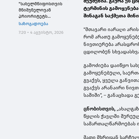
შეუძენია. გაქრა ეს 
"სახელმწიფოსთვის
ტერმინის გამოყენება
მნიშვნელოვან
შინაგან საქმეთა მინ
პრიორიტეტს
საქართველოს ტყეების,
საზოგადოება
განსაკუთრებით კი
"მთავარი იარაღი არი
7:20 • 4 აგვისტო, 2026
დეგრადირებული
რომ არათუ გამოყენებუ
ტყეების აღდგენა
ნივთიერება არასდროს 
წარმოადგენს"
ცდილობენ სხვადასხვა
გამოძიება დაიწყო სა
გამოყენებული, საერთ
გვაქვს, ყველა განვით
გვაქვს არანაირი ნივ
საშიში“, – განაცხადა გ
ცნობისთვის,
„ახალგაზ
წყლის ჭავლში შერეუ
სამართალწარმოებას ი
მათი მხრიდან სარჩელშ