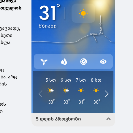
ადასხვა
ართველოს
ვაცხადე,
ასეთი
 ახლა
.
ო
იც
ბა. არც
რის
როს
თ