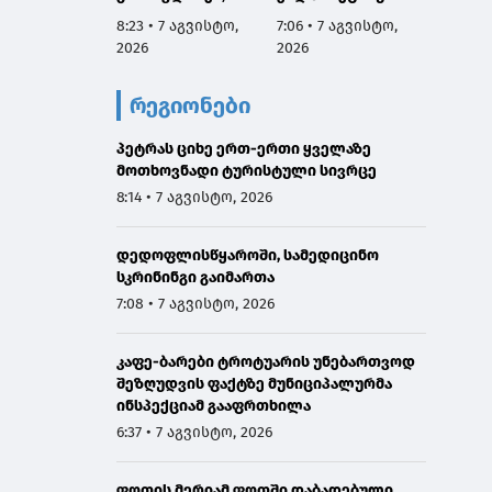
საიდანაც 41 ფაქტი
მარკების
ა და ს
8:23 • 7 აგვისტო,
7:06 • 7 აგვისტო,
6:29 • 
ხე-ტყის უკანონო
დამზადება-
გაეცნ
2026
2026
2026
მოპოვების, მათ
გასაღების ფაქტზე
შორის
3 პირი დააკავეს
რეგიონები
ტრანსპორტირების
ფაქტია
პეტრას ციხე ერთ-ერთი ყველაზე
მოთხოვნადი ტურისტული სივრცე
8:14 • 7 აგვისტო, 2026
დედოფლისწყაროში, სამედიცინო
სკრინინგი გაიმართა
7:08 • 7 აგვისტო, 2026
კაფე-ბარები ტროტუარის უნებართვოდ
შეზღუდვის ფაქტზე მუნიციპალურმა
ინსპექციამ გააფრთხილა
6:37 • 7 აგვისტო, 2026
ფოთის მერიამ ფოთში დაბადებული