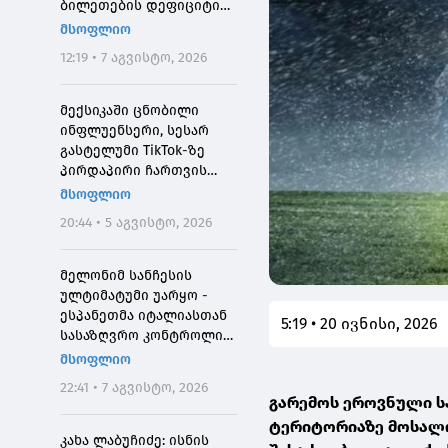
ბილეთების დეფიციტის
მიზეზი
მსოფლიო
12:19 • 7 აგვისტო, 2026
მექსიკაში ცნობილი
ინფლუენსერი, სესარ
გასტელუმი TikTok-ზე
პირდაპირი ჩართვის
დროს მოკლეს
მსოფლიო
20:44 • 5 აგვისტო, 2026
მელონიმ სანჩესის
ულტიმატუმი უარყო -
ესპანეთმა იტალიასთან
5:19 • 20 ივნისი, 2026
სასაზღვრო კონტროლი
დააწესა
მსოფლიო
22:41 • 7 აგვისტო, 2026
გარემოს ეროვნული ს
ტერიტორიაზე მოსალ
კახა ლაბუჩიძე: ისნის