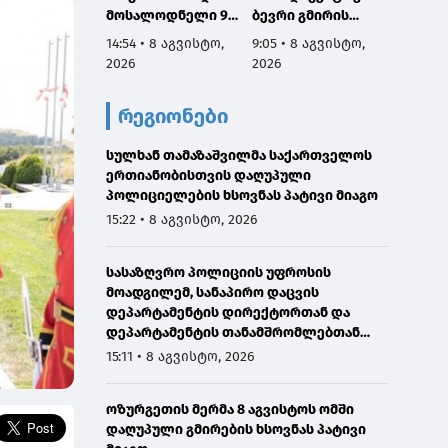
მოსალოდნელი 9-
ბევრი გმირის
ომში 
11 აგვისტოს
სახელი და
გმირებ
14:54 • 8 აგვისტო,
9:05 • 8 აგვისტო,
7:53 • 
საქართველოში
დაგვაკისრა
მათი 
2026
2026
2026
პასუხისმგებლობა,
არის ს
რომ ერთი ნაბიჯით
ჩვენ გ
რეგიონები
არ დავიხიოთ უკან
ვალი ა
ჩვენი ქვეყნის
წინაშე,
სულხან თამაზაშვილმა საქართველოს
ინტერესებზე
ყველა
ერთიანობისთვის დაღუპული
ზრუნვისას და
გავაკ
პოლიციელების ხსოვნას პატივი მიაგო
მშვიდობით
მშვიდო
შევძლოთ
საქარ
15:22 • 8 აგვისტო, 2026
საქართველოს
ტერიტ
გაერთიანება
მთლია
სასაზღვრო პოლიციის უფროსის
აღსად
მოადგილემ, სანაპირო დაცვის
დეპარტამენტის დირექტორთან და
დეპარტამენტის თანამშრომლებთან
ერთად სანაპირო დაცვის ფოთის ბაზაზე
15:11 • 8 აგვისტო, 2026
2008 წლის აგვისტოს ომში დაღუპული
მეზღვაურების ხსოვნას პატივი მიაგო
ოზურგეთის მერმა 8 აგვისტოს ომში
დაღუპული გმირების ხსოვნას პატივი