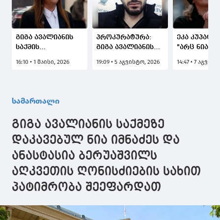
გიგა ავალიანის
პროკურატურა:
ეკა კუპატაძ
საქმის
გიგა ავალიანის
"არც ნია იმ
პროკურორი:
გარდაცვალების
ადვოკატს დ
16:10 • 1 მაისი, 2026
19:09 • 5 აგვისტო, 2026
14:47 • 7 აგვისტ
სასამართლომ
საქმის ერთ-ერთი
ანასტასია
დააკმაყოფილა
მონაწილე ნია
ბერუაშვილ
ბრალდების
იმნაძე
ადვოკატს 
მხარის
დაკავებულია
საქმის მას
სამართალი
შუამდგომლობა
არ აქვთ, ა
ნია იმნაძის
არიან რა წ
გიგა ავალიანის საქმეზე
მოწმის სახით
მასალებში"
იძულებით
დაკავებულ ნია იმნაძეს და
მოყვანასთან
ანასტასია ბერუაშვილს
დაკავშირებით
აღკვეთის ღონისძიების სახით
პატიმრობა შეეფარდათ