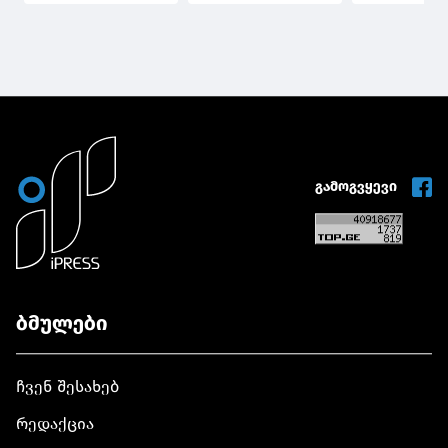
დაშავებული ქალი
ორსული, თამარ
გარდაიცვა
კლინიკაში
ურჩუხიშვილი
გარდაიცვალა
გარდაიცვალა
გამოგვყევი
ბმულები
ჩვენ შესახებ
რედაქცია