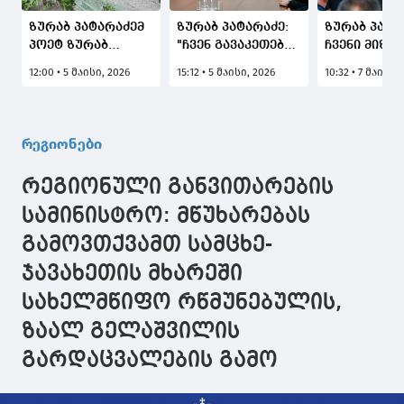
ზურაბ პატარაძემ
ზურაბ პატარაძე:
ზურაბ პატა
პოეტ ზურაბ
"ჩვენ გავაკეთებთ
ჩვენი მიზან
გორგილაძის
ყველაფერს, რომ
შეიქმნას მე
12:00 • 5 მაისი, 2026
15:12 • 5 მაისი, 2026
10:32 • 7 მაისი,
ხსოვნას პატივი
ხვალინდელი დღე
სამუშაო ად
მიაგო
იყოს უფრო
გაიზარდოს
წარმატებული
ვიზიტორთა
ჩვენი
რაოდენობა
რეგიონები
მოსახლეობისთვის
განხორციე
და
ინფრასტრ
რეგიონული განვითარების
რეგიონისთვის"
პროექტები
სოფელში, დ
სამინისტრო: მწუხარებას
და ხეობაში
გამოვთქვამთ სამცხე-
ჯავახეთის მხარეში
სახელმწიფო რწმუნებულის,
ზაალ გელაშვილის
გარდაცვალების გამო