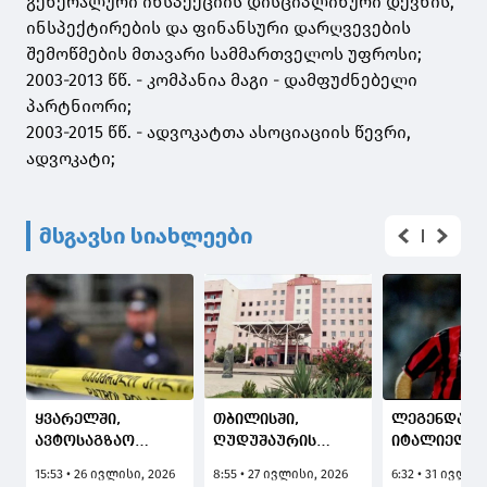
გენერალური ინსპექციის დისციპლინური დევნის,
ინსპექტირების და ფინანსური დარღვევების
შემოწმების მთავარი სამმართველოს უფროსი;
2003-2013 წწ. - კომპანია მაგი - დამფუძნებელი
პარტნიორი;
2003-2015 წწ. - ადვოკატთა ასოციაციის წევრი,
ადვოკატი;
მსგავსი სიახლეები
ყვარელში,
თბილისში,
ლეგენდარ
ავტოსაგზაო
ღუდუშაურის
იტალიელი
შემთხვევის
სახელობის
ფეხბურთე
15:53 • 26 ივლისი, 2026
8:55 • 27 ივლისი, 2026
6:32 • 31 ივლის
შედეგად
კლინიკაში 6 თვის
ფრანკო ბა