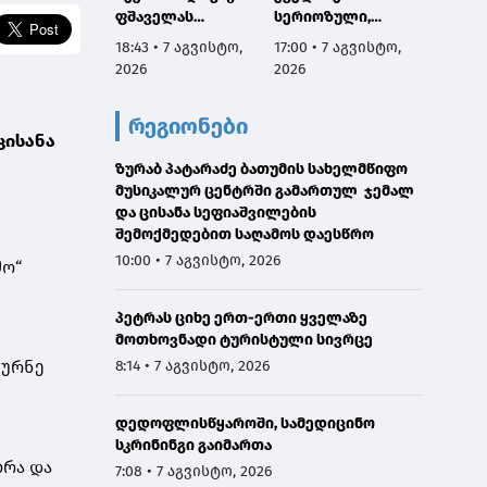
ფშაველას
სერიოზული,
პროექ
გამზირების
ოფიციალური
იწყება
18:43 • 7 აგვისტო,
17:00 • 7 აგვისტო,
16:38 •
კვეთიდან ჟვანიას
განცხადება ჩემგან
2026
2026
2026
მოედნის
ამ 10 თვის
მიმართულებით
მანძილზე, ამიტომ
რეგიონები
მოძრაობა
კიდევ ერთხელ
ცისანა
დროებით
გთხოვთ,
შეიზღუდება
ზურაბ პატარაძე ბათუმის სახელმწიფო
დამეხმარეთ
მუსიკალურ ცენტრში გამართულ ჯემალ
გაზიარებაში"
და ცისანა სეფიაშვილების
შემოქმედებით საღამოს დაესწრო
10:00 • 7 აგვისტო, 2026
მო“
პეტრას ციხე ერთ-ერთი ყველაზე
მოთხოვნადი ტურისტული სივრცე
8:14 • 7 აგვისტო, 2026
ტურნე
დედოფლისწყაროში, სამედიცინო
სკრინინგი გაიმართა
ბრა და
7:08 • 7 აგვისტო, 2026