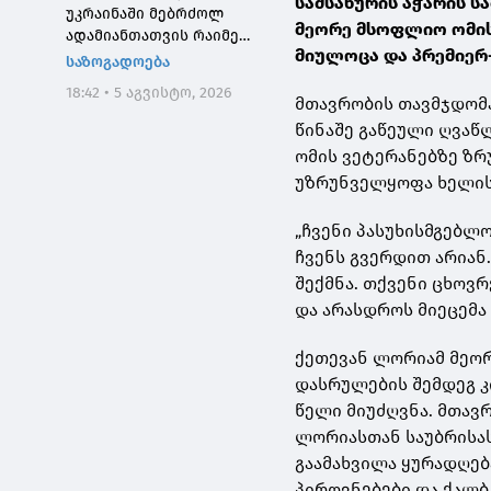
სამსახურის აჭარის 
უკრაინაში მებრძოლ
მეორე მსოფლიო ომის
ადამიანთათვის რაიმე
მიულოცა და პრემიერ
შემზღუდავი ნორმა არ
საზოგადოება
დაუდგენია
18:42 • 5 აგვისტო, 2026
მთავრობის თავმჯდომა
წინაშე გაწეული ღვაწ
ომის ვეტერანებზე ზრ
უზრუნველყოფა ხელის
„ჩვენი პასუხისმგებლ
ჩვენს გვერდით არიან
შექმნა. თქვენი ცხოვ
და არასდროს მიეცემა 
ქეთევან ლორიამ მეორ
დასრულების შემდეგ კ
წელი მიუძღვნა. მთავ
ლორიასთან საუბრისას
გაამახვილა ყურადღება
პიროვნებები და ქალბ