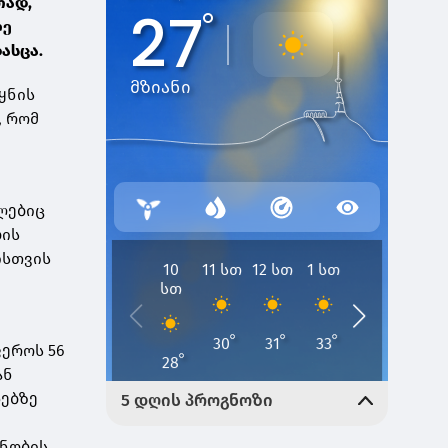
თად,
ღე
ასცა.
ყნის
, რომ
მლებიც
ბის
ისთვის
ფეროს 56
ან
დებზე
ანობის