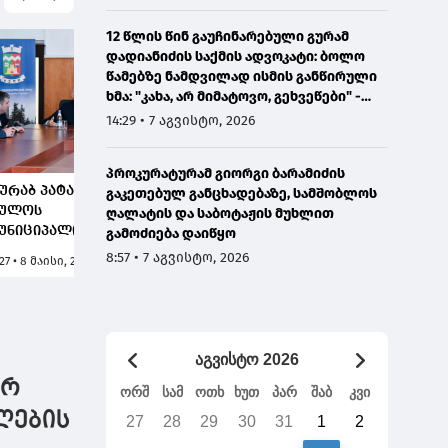
12 წლის წინ გაუჩინარებული გურამ
დადიანიძის საქმის ადვოკატი: ბოლო
წამებზე ნამდვილად ისმის განწირული
ხმა: "კახა, არ მიმატოვო, გეხვეწები" -
ვიდეოს დადებას ვაპირებდით
14:29 • 7 აგვისტო, 2026
ორშაბათისთვის, რადგან "გაჟონა",
ამიტომ დღეს მომიწია
პროკურატურამ გიორგი ბარამიძის
ურაბ პატარაძემ
ზურაბ პატარაძე:
გაკეთებულ განცხადებაზე, სამშობლოს
ხულოს
რეგიონის
ღალატის და საბოტაჟის მუხლით
უნიციპალიტეტის
განვითარებისთვის
გამოძიება დაიწყო
ერიასა და
მთის გაძლიერება ერთ-
8:57 • 7 აგვისტო, 2026
:27 • 8 მაისი, 2026
9:50 • 8 მაისი, 2026
აკრებულოში
ერთ უმთავრეს
ეხვედრები გამართა
პრიორიტეტს
წარმოადგენს და ამ
მიზნის მისაღწევად
მაქსიმუმი გაკეთდება
აგვისტო 2026
ურ
ორშ
სამ
ოთხ
ხუთ
პარ
შაბ
კვი
ლების
27
28
29
30
31
1
2