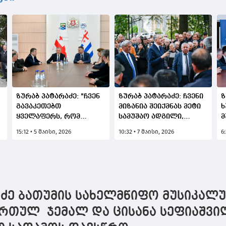
ზურაბ პატარაძე: "ჩვენ
ზურაბ პატარაძე: ჩვენი
ზ
გავაკეთებთ
მიზანია შეიქმნას მეტი
ყველაფერს, რომ
სამუშაო ადგილი,
მ
ხვალინდელი დღე იყოს
გაიზარდოს
მ
15:12 • 5 მაისი, 2026
10:32 • 7 მაისი, 2026
6
უფრო წარმატებული
ვიზიტორთა
ს
ჩვენი
რაოდენობა და
შ
მოსახლეობისთვის და
განხორციელდეს
რეგიონისთვის"
ინფრასტრუქტურული
პროექტები ყველა
სოფელში, დაბასა და
აძე ბათუმის სახელმწიფო მუსიკალ
ხეობაში
ართულ ჯემალ და ცისანა სეფიაშვი