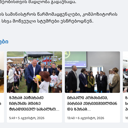
წეობისთვის მადლობა გადაუხადა.
ის სამინისტროს წარმომადგენლები, კომპოზიტორის
 სხვა მოწვეული სტუმრები ესწრებოდნენ.
ები
ზურაბ პატარაძე
ირაკლი კობახიძემ,
ზ
ს
ჩირუხის მთაზე
მარიამ ქვრივიშვილთან
ს
ტრადიციულ სახალხო
და ზურაბ
პ
დღესასწაულს
პატარაძესთან ერთად,
დ
5:49 • 5 აგვისტო, 2026
13:40 • 6 აგვისტო, 2026
1
"შუამთობას" დაესწრო
ბათუმის სახელმწიფო
მ
საზღვაო აკადემიაში
გ