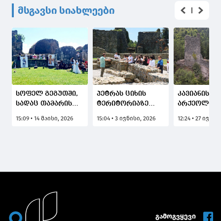
მსგავსი სიახლეები
სოფელ გეგუთში,
პეტრას ციხის
კავიანის ცი
სადაც თამარის
ტერიტორიაზე
არქეოლოგ
ციხის
ციხისძირის
ექსპედიცია
15:09 • 14 მაისი, 2026
15:04 • 3 ივნისი, 2026
12:24 • 27 ივლი
ნანგრევებია,
საჯარო სკოლის
მიმდინარე
ტრადიციული
მე-6 კლასის
ღონისძიება -
მოსწავლეებისთვის
"თამარობა 2026"
ჩატარდა
ჩატარდა
შემეცნებითი
გაკვეთილი
თემაზე –
"არქეოლოგია"
გამოგვყევი