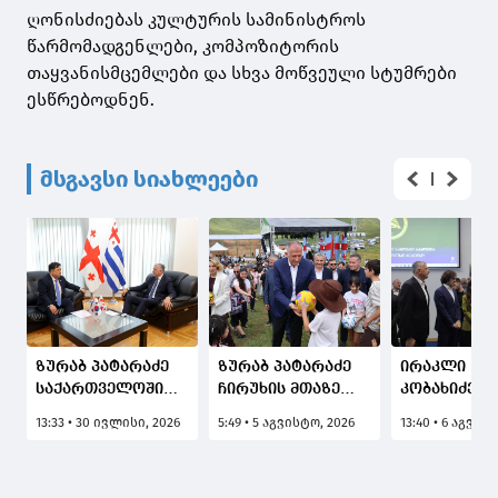
ღონისძიებას კულტურის სამინისტროს
წარმომადგენლები, კომპოზიტორის
თაყვანისმცემლები და სხვა მოწვეული სტუმრები
ესწრებოდნენ.
მსგავსი სიახლეები
ზურაბ პატარაძე
ზურაბ პატარაძე
ირაკლი
საქართველოში
ჩირუხის მთაზე
კობახიძემ, 
კორეის
ტრადიციულ
ქვრივიშვი
13:33 • 30 ივლისი, 2026
5:49 • 5 აგვისტო, 2026
13:40 • 6 აგვის
რესპუბლიკის
სახალხო
და ზურაბ
საგანგებო და
დღესასწაულს
პატარაძეს
სრულუფლებიან
"შუამთობას"
ერთად, ბათ