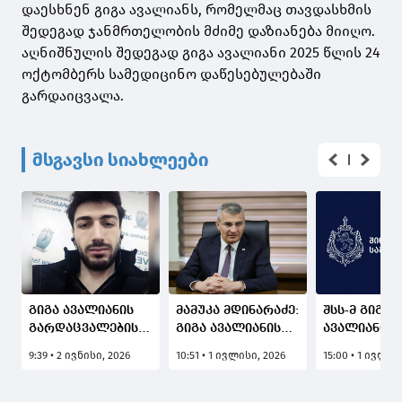
დაესხნენ გიგა ავალიანს, რომელმაც თავდასხმის
შედეგად ჯანმრთელობის მძიმე დაზიანება მიიღო.
აღნიშნულის შედეგად გიგა ავალიანი 2025 წლის 24
ოქტომბერს სამედიცინო დაწესებულებაში
გარდაიცვალა.
მსგავსი სიახლეები
გიგა ავალიანის
მამუკა მდინარაძე:
შსს-მ გიგა
გარდაცვალების
გიგა ავალიანის
ავალიანის
საქმეში
საქმეზე
მკვლელობ
9:39 • 2 ივნისი, 2026
10:51 • 1 ივლისი, 2026
15:00 • 1 ივლის
ბრალდებულ ანი
მიმდინარეობს
საქმეზე შს
ნასყიდაშვილს 5
ინტენსიური
მინისტრის
წლით და 3 თვით
საგამოძიებო
ყოფილი