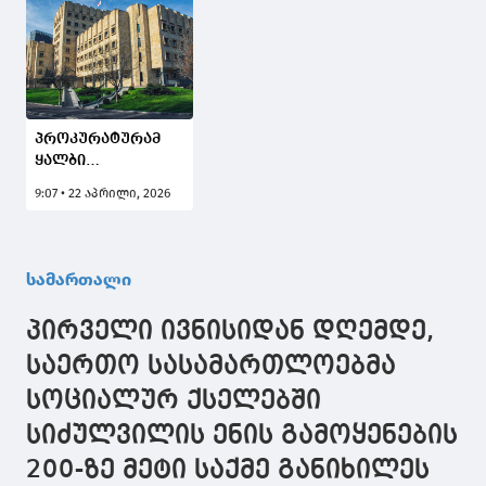
პროკურატურამ
ყალბი
საგადასახადო
9:07 • 22 აპრილი, 2026
დოკუმენტის
ჯგუფურად
დამზადება,
გამოყენების და
სამართალი
უკანონო
შემოსავლის
პირველი ივნისიდან დღემდე,
ლეგალიზაციის
ფაქტებზე 3
საერთო სასამართლოებმა
ფიზიკური პირის
სოციალურ ქსელებში
და 4 იურიდიული
პირის მიმართ
სიძულვილის ენის გამოყენების
სისხლისსამართლებრივი
დევნა დაიწყო
200-ზე მეტი საქმე განიხილეს