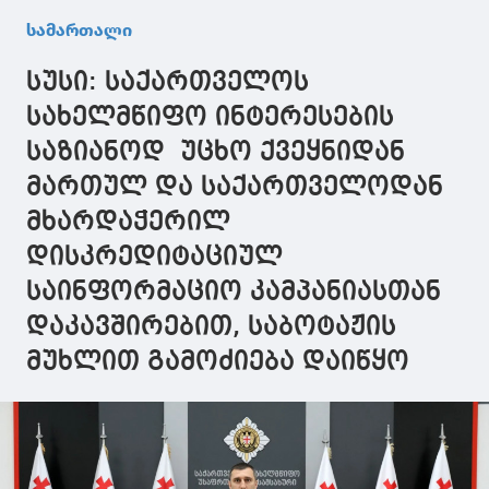
პატიმრობა
მოქმედებები,
მოადგილის
სამართალი
მიესაჯა, ხოლო
როგორც ჩემთვის
მერაბ მალა
დემეტრე ჩიქოვანს
ცნობილია,
შვილი დააკა
სუსი: საქართველოს
9 წელი და 9 თვე
შეიძლება უკვე
მას 7 წლამ
დაკავებულის ის
პატიმრობა
სახელმწიფო ინტერესების
პირი, რომელზეც
ემუქრება
საზიანოდ უცხო ქვეყნიდან
იყო საუბარი
ბოლო დღეების
მართულ და საქართველოდან
განმავლობაში
მხარდაჭერილ
დისკრედიტაციულ
საინფორმაციო კამპანიასთან
დაკავშირებით, საბოტაჟის
მუხლით გამოძიება დაიწყო