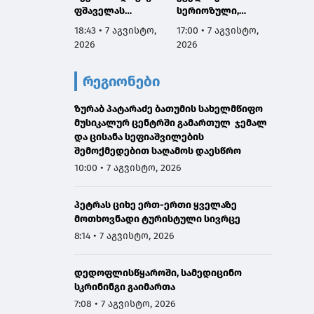
ფშაველას
სერიოზული,
პროექ
გამზირების
ოფიციალური
იწყება
18:43 • 7 აგვისტო,
17:00 • 7 აგვისტო,
16:38 •
კვეთიდან ჟვანიას
განცხადება ჩემგან
2026
2026
2026
მოედნის
ამ 10 თვის
მიმართულებით
მანძილზე, ამიტომ
რეგიონები
მოძრაობა
კიდევ ერთხელ
დროებით
გთხოვთ,
შეიზღუდება
ზურაბ პატარაძე ბათუმის სახელმწიფო
დამეხმარეთ
მუსიკალურ ცენტრში გამართულ ჯემალ
გაზიარებაში"
და ცისანა სეფიაშვილების
შემოქმედებით საღამოს დაესწრო
10:00 • 7 აგვისტო, 2026
პეტრას ციხე ერთ-ერთი ყველაზე
მოთხოვნადი ტურისტული სივრცე
8:14 • 7 აგვისტო, 2026
დედოფლისწყაროში, სამედიცინო
სკრინინგი გაიმართა
7:08 • 7 აგვისტო, 2026