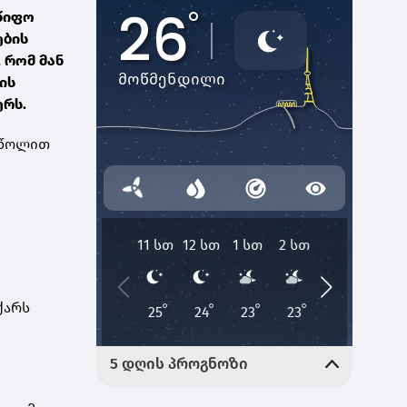
მწიფო
ების
 რომ მან
ის
ერს.
ეწოლით
ქარს