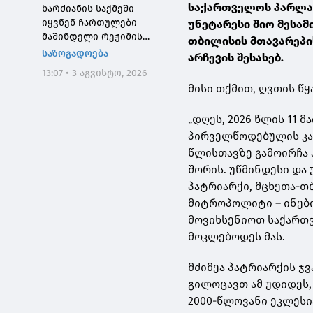
საქართველოს პარლამ
ხარძიანის საქმეში
იყვნენ ჩართულები
უნეტარესი შიო მესა
მაშინდელი რეჟიმის
თბილისის მთავარეპი
მაღალჩინოსნები, ეს
საზოგადოება
არჩევის შესახებ.
საქმე კიდევ ერთხელ
13:07 • 3 აგვისტო, 2026
შეგვახსენებს იმას, თუ
მისი თქმით, ღვთის წ
როგორი სისხლიანი იყო,
პირდაპირი გაგებით,
„დღეს, 2026 წლის 11 
"ნაცმოძრაობის" რეჟიმი
პირველწოდებულის კათ
წლისთავზე გამოირჩა
შორის. უწმინდესი და
პატრიარქი, მცხეთა-თ
მიტროპოლიტი – ინებო
მოვიხსენიოთ საქართ
მოკლებოდეს მას.
მძიმეა პატრიარქის ჯვ
გილოცავთ ამ უდიდეს
2000-წლოვანი ეკლესია