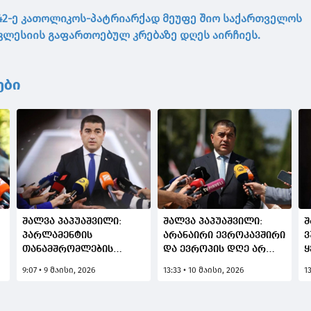
42-ე კათოლიკოს-პატრიარქად მეუფე შიო საქართველოს
ლესიის გაფართოებულ კრებაზე დღეს აირჩიეს.
ები
შალვა პაპუაშვილი:
შალვა პაპუაშვილი:
შ
პარლამენტის
არანაირი ევროკავშირი
ვ
თანამშრომლების
და ევროპის დღე არ
ყ
სწრაფი რეაგირება
იარსებებდა, რომ არა
ნ
9:07 • 9 მაისი, 2026
13:33 • 10 მაისი, 2026
1
რომ არა, შეიძლებოდა,
ასობით ათასი
ს
პარლამენტი
ქართველი, რომელიც
მ
გადამწვარიყო და
იბრძოდა ფაშიზმის