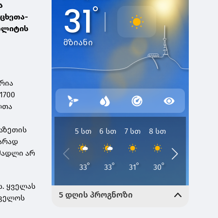
ა
მცხეთა-
პოლიტის
დრია
1700
ლთა
ხაზეთის
არად
მადლი არ
ს. ყველას
თველოს