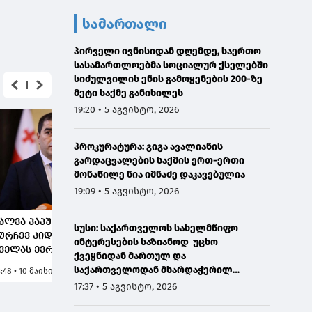
სამართალი
პირველი ივნისიდან დღემდე, საერთო
სასამართლოებმა სოციალურ ქსელებში
სიძულვილის ენის გამოყენების 200-ზე
მეტი საქმე განიხილეს
19:20 • 5 აგვისტო, 2026
პროკურატურა: გიგა ავალიანის
გარდაცვალების საქმის ერთ-ერთი
მონაწილე ნია იმნაძე დაკავებულია
19:09 • 5 აგვისტო, 2026
ალვა პაპუაშვილი: მე
შალვა პაპუაშვილი:
შალვა 
სუსი: საქართველოს სახელმწიფო
ურჩევ კიდევ ერთხელ
ჩვენმა პოლიციელებმა
მნიშვნ
ინტერესების საზიანოდ უცხო
ველას ევროკავშირში,
მაიდნისგან, ბნელ
სუს-მა
ქვეყნიდან მართულ და
უ ქმნიან
წარსულში
პრიორ
საქართველოდან მხარდაჭერილ
3:48 • 10 მაისი, 2026
15:17 • 10 მაისი, 2026
15:23 • 1
აქართველოსგან
დაბრუნებისგან
კონტრ
დისკრედიტაციულ საინფორმაციო
17:37 • 5 აგვისტო, 2026
ტრის ხატს
დაიცვეს ქვეყანა, ამ
საქმია
კამპანიასთან დაკავშირებით,
პროცესში იყო
გვექნე
საბოტაჟის მუხლით გამოძიება დაიწყო