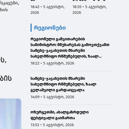
სკაცები,
მებრძოლ
ს მიწოდების
სახელ
18:42 • 5 აგვისტო,
18:35 • 5 აგვისტო,
18:27 •
უხის
ადამიანთათვის
შეწყვეტის გამო,
რწმუნ
2026
2026
2026
რაიმე შემზღუდავი
სატუმბო
ზაალ 
ნორმა არ
სადგურების
გარდა
რეგიონები
დაუდგენია
მუშაობა
გამო მ
ავტომატურად
გამოთ
რეგიონული განვითარების
შეჩერდა
სამინისტრო: მწუხარებას გამოვთქვამთ
სამცხე-ჯავახეთის მხარეში
სახელმწიფო რწმუნებულის, ზაალ
ს,
გელაშვილის გარდაცვალების გამო
18:22 • 5 აგვისტო, 2026
ბის
სამცხე-ჯავახეთის მხარეში
სახელმწიფო რწმუნებული, ზაალ
გელაშვილი გარდაიცვალა
14:09 • 5 აგვისტო, 2026
ოზურგეთში, ახალგაზრდული
ფესტივალი გაიმართა
13:53 • 5 აგვისტო, 2026