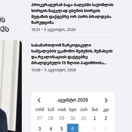
უფლებამოსილების
რომ ნ
პროკურატურამ ბაგა-ბაღებში საქონლის
გადამეტების
ბევრ ქ
ხორცის ნაცვლად ცხენის ხორცის
რამდენიმე ფაქტი და
შეტანის ფაქტებზე ორ პირს ბრალდება
ის
ვნახეთ რეაგირება
წარუდგინა
ევს
15:33 • 5 აგვისტო, 2026
სასამართლომ ნარკოტიკული
საშუალების უკანონო შეძენის, შენახვის
და რეალიზაციის ფაქტებზე
ბრალდებულს 15 წლით პატიმრობა
მიუსაჯა
15:08 • 5 აგვისტო, 2026
აგვისტო 2026
ორშ
სამ
ოთხ
ხუთ
პარ
შაბ
კვი
27
28
29
30
31
1
2
3
4
5
6
7
8
9