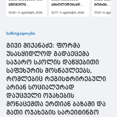
მშობელი
აბსოლუტურად
გორის
გააპროტესტებს
ვერ გავიზიარებ იმ
სახელმწიფ
12:00 • 5 აგვისტო, 2026
12:17 • 5 აგვისტო, 2026
17:29 • 6 აგვის
და არ ჩააცმევს
პოზიციას, რომ
უნივერსიტე
ბავშვს ფორმას,
თითქოს მხოლოდ
კურსდამთა
იქნება
ფორმებზე ვართ
გამოსაშვებ
განსაზღვრული,
კონცენტრირებული
ღონისძიება
საზოგადოება
როგორც
- რეფორმა ჩვენ
მიიღო
აღმზრდელობითი,
სასკოლო
მონაწილეო
გივი მიქანაძე: ფორმა
ისე კონკრეტული
ფორმებითა და
მექანიზმები, რაც
კიდევ სხვა ბევრი
უსასყიდლოდ გადაეცემა
სკოლის
მნიშვნელოვანი
საჯარო სკოლის დაწყებითი
შინაგანაწესის
კომპონენტით
დარღვევის
დავიწყეთ
საფეხურის მოსწავლეებს,
შემთხვევაში
შეიძლება
რომლებიც რეგისტრირებული
ამოქმედდეს
არიან სოციალურად
დაუცველი ოჯახების
მონაცემთა ერთიან ბაზაში და
მათი ოჯახების სარეიტინგო