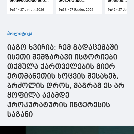
ბრიტანეთის მიერ
პოლიციის
არავის
დასანქცირებული
მხრიდან
აინტერესებ
14:34 • 27 მაისი, 2026
14:38 • 27 მაისი, 2026
14:42 • 27 მაისი
სამი კომპანიის
მოქალაქეზე
უკრაინისა 
სამოქმედო
განხორციელებული
უკრაინელი
არეალი
ძალადობის
ხალხის
საქართველოში
ამსახველ
ინტერესები,
პოლიტიკა
არ არის,
კადრებზე: ეს
შაჰინის
ეროვნულ ბანკსაც
აბსოლუტურად
აბსოლუტუ
იაგო ხვიჩია: ჩემ გადაცემაში
ჰქონდა
მიუღებელი
მიუღებელი
რეაგირება,
კადრებია და რა
განცხადება
ისეთი შემზარავი ისტორიები
დანარჩენი არ
თქმა უნდა,
დასტურია -
თქმულა ქართველების მიერ
არის საინტერესო,
შესაბამის
პირდაპირ
ეს ბრიტანული
სახელმწიფო
წარმოადგე
ერთმანეთის ხოცვის შესახებ,
ხელისუფლების
უწყებებს ექნებათ
"დიფ სთეით
საქმეა
სათანადო
ბრძოლის დროს, მაგრამ ეს არ
რეაგირება
ყოფილა აქამდე
პროკურატურის ინტერესის
საგანი