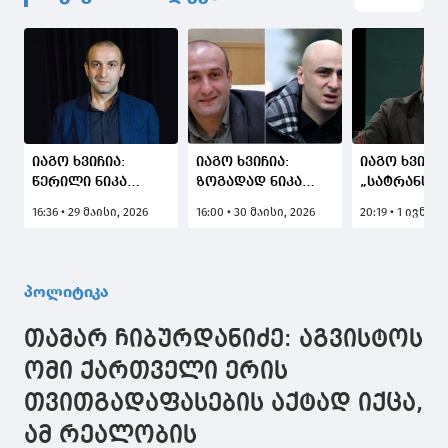
იაგო ხვიჩია:
იაგო ხვიჩია:
იაგო ხვიჩია
წერილი ნიკა
ზოგადად ნიკა
„სატრანსპ
მელიას დაწერილი
მელია მკაფიოდ
პოლიტიკას
16:36 • 29 მაისი, 2026
16:00 • 30 მაისი, 2026
20:19 • 1 ივნისი
არ არის, მისი
და ნათლად,
ყველაზე მე
ხელით გვარამია
ხალხურად
უხდება დევი
ებრძვის მიშას
გამოხატავს
"თბილისი -
აზრებს
წვალებით ს
პოლიტიკა
ქალაქი"
თამარ ჩიბურდანიძე: აგვისტოს
ომი ქართველი ერის
თვითგადაფასების აქტად იქცა,
ამ რეალობის