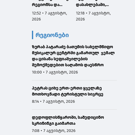
რეგიონსა და
დასახლებაში,
თბილი
ევროპის ქალაქებს
მთის ძირის ქუჩაზე,
მიმდე
12:52 • 7 აგვისტო,
12:18 • 7 აგვისტო,
11:47 •
შორის ერთ-ერთი
მასშტაბური
ტერიტ
2026
2026
2026
ყველაზე
სარეაბილიტაციო
დასუფ
ახალგაზრდა და
სამუშაოები
აქცია 
რეგიონები
მოწესრიგებულია
ჩატარდება
ზურაბ პატარაძე ბათუმის სახელმწიფო
მუსიკალურ ცენტრში გამართულ ჯემალ
და ცისანა სეფიაშვილების
შემოქმედებით საღამოს დაესწრო
10:00 • 7 აგვისტო, 2026
პეტრას ციხე ერთ-ერთი ყველაზე
მოთხოვნადი ტურისტული სივრცე
8:14 • 7 აგვისტო, 2026
დედოფლისწყაროში, სამედიცინო
სკრინინგი გაიმართა
7:08 • 7 აგვისტო, 2026