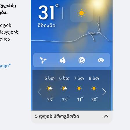
დულაძე
ბა.
მიტის
 ძალების
თ და
ივი“