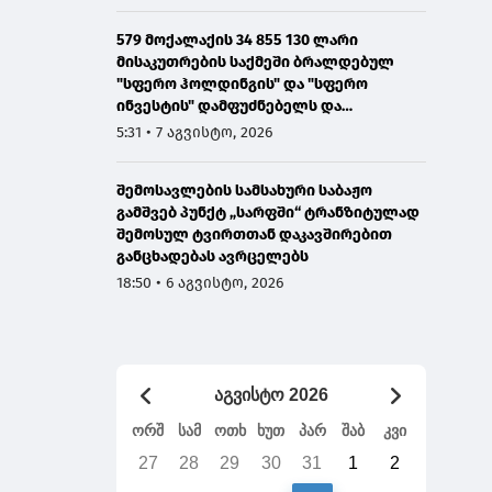
579 მოქალაქის 34 855 130 ლარი
მისაკუთრების საქმეში ბრალდებულ
"სფერო ჰოლდინგის" და "სფერო
ინვესტის" დამფუძნებელს და
თანამშრომელს 12 და 8 წლით
5:31 • 7 აგვისტო, 2026
პატიმრობა მიესაჯათ
შემოსავლების სამსახური საბაჟო
გამშვებ პუნქტ „სარფში“ ტრანზიტულად
შემოსულ ტვირთთან დაკავშირებით
განცხადებას ავრცელებს
18:50 • 6 აგვისტო, 2026
აგვისტო 2026
ორშ
სამ
ოთხ
ხუთ
პარ
შაბ
კვი
27
28
29
30
31
1
2