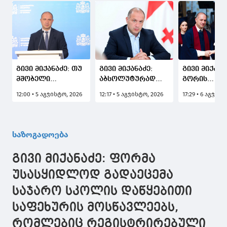
გივი მიქანაძე: თუ
გივი მიქანაძე:
გივი მიქანა
მშობელი
აბსოლუტურად
გორის
გააპროტესტებს
ვერ გავიზიარებ იმ
სახელმწიფ
12:00 • 5 აგვისტო, 2026
12:17 • 5 აგვისტო, 2026
17:29 • 6 აგვის
და არ ჩააცმევს
პოზიციას, რომ
უნივერსიტე
ბავშვს ფორმას,
თითქოს მხოლოდ
კურსდამთა
იქნება
ფორმებზე ვართ
გამოსაშვებ
განსაზღვრული,
კონცენტრირებული
ღონისძიება
საზოგადოება
როგორც
- რეფორმა ჩვენ
მიიღო
აღმზრდელობითი,
სასკოლო
მონაწილეო
გივი მიქანაძე: ფორმა
ისე კონკრეტული
ფორმებითა და
მექანიზმები, რაც
კიდევ სხვა ბევრი
უსასყიდლოდ გადაეცემა
სკოლის
მნიშვნელოვანი
საჯარო სკოლის დაწყებითი
შინაგანაწესის
კომპონენტით
დარღვევის
დავიწყეთ
საფეხურის მოსწავლეებს,
შემთხვევაში
შეიძლება
რომლებიც რეგისტრირებული