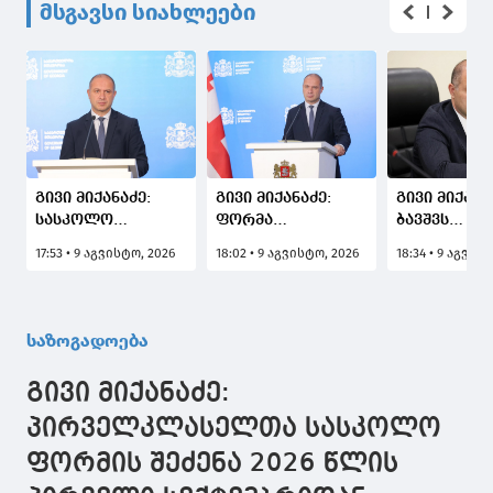
მსგავსი სიახლეები
გივი მიქანაძე:
გივი მიქანაძე:
გივი მიქანა
სასკოლო
ფორმა
ბავშვს
ფორმების ყველა
უსასყიდლოდ
ჯანმრთელო
17:53 • 9 აგვისტო, 2026
18:02 • 9 აგვისტო, 2026
18:34 • 9 აგვის
მოდელმა
გადაეცემა
მდგომარეო
წარმატებით
საჯარო სკოლის
გამო არ შე
გაიარა
დაწყებითი
ფორმის ტარ
საერთაშორისო
საფეხურის
მშობელი
საზოგადოება
აკრედიტაციის
მოსწავლეებს,
წარმოადგე
მქონე
რომლებიც
შესაბამის
გივი მიქანაძე:
ლაბორატორიის
რეგისტრირებული
სამედიცინ
მიერ ჩატარებული
არიან
ცნობას
პირველკლასელთა სასკოლო
ლაბორატორიული
სოციალურად
ფორმის შეძენა 2026 წლის
კვლევების
დაუცველი
დადგენილი
ოჯახების