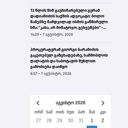
12 წლის წინ გაუჩინარებული გურამ
დადიანიძის საქმის ადვოკატი: ბოლო
წამებზე ნამდვილად ისმის განწირული
ხმა: "კახა, არ მიმატოვო, გეხვეწები" -
ვიდეოს დადებას ვაპირებდით
14:29 • 7 აგვისტო, 2026
ორშაბათისთვის, რადგან "გაჟონა",
ამიტომ დღეს მომიწია
პროკურატურამ გიორგი ბარამიძის
გაკეთებულ განცხადებაზე, სამშობლოს
ღალატის და საბოტაჟის მუხლით
გამოძიება დაიწყო
8:57 • 7 აგვისტო, 2026
აგვისტო 2026
ორშ
სამ
ოთხ
ხუთ
პარ
შაბ
კვი
27
28
29
30
31
1
2