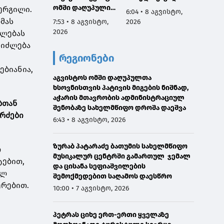
ომში დაღუპული
მართლ
ნერგილი.
6:04 • 8 აგვისტო,
გმირების ხსოვნას,
ლი ეკ
ომას
7:53 • 8 აგვისტო,
2026
6:01 • 
მათი პატრიოტიზმი
მოქმე
2026
2026
ილებას
არის სამაგალითო,
აღევლ
ეიძლება
ჩვენ გვეკისრება
საღმრ
რეგიონები
ვალი ამ გმირების
ლიტურ
წინაშე,
პანაშვ
ებიანია,
ყველაფერი
აგვისტოს ომში დაღუპულთა
დაღუპ
გავაკეთოთ
ხსოვნისთვის პატივის მიგების ნიშნად,
სულებ
მშვიდობიანი გზით
აჭარის მთავრობის ადმინისტრაციულ
ბთან
საქართველოს
შენობაზე სახელმწიფო დროშა დაეშვა
ერძები
ტერიტორიული
6:43 • 8 აგვისტო, 2026
მთლიანობის
აღსადგენად
ზურაბ პატარაძე ბათუმის სახელმწიფო
ო
მუსიკალურ ცენტრში გამართულ ჯემალ
ტებით,
და ცისანა სეფიაშვილების
ელ
შემოქმედებით საღამოს დაესწრო
ერებით.
10:00 • 7 აგვისტო, 2026
პეტრას ციხე ერთ-ერთი ყველაზე