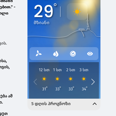
ამიანი
ბით." -
ბილი
ა
ის.
სა,
ვის,
ება ამ
ი.
ადეთ