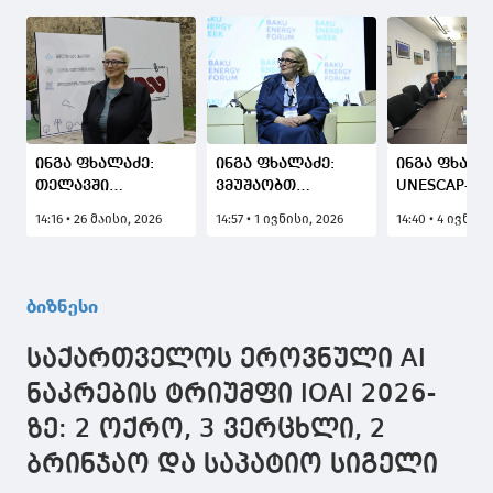
ინგა ფხალაძე:
ინგა ფხალაძე:
ინგა ფხალა
თელავში
ვმუშაობთ
UNESCAP-ის
სამინისტროს
რეგიონული
ენერგეტიკი
14:16 • 26 მაისი, 2026
14:57 • 1 ივნისი, 2026
14:40 • 4 ივნისი
დაქვემდებარებაში
ენერგეტიკული
დეპარტამე
შემავალი
უსაფრთხოების
დირექტორ
ენერგეტიკული
გაძლიერებასა და
ენერგოეფე
კომპანიებისა და
საქართველოს,
და განახლ
ბიზნესი
საწარმოების
როგორც საიმედო
ენერგიების
ორგანიზებით
სატრანზიტო ჰაბის
განვითარებ
საქართველოს ეროვნული AI
ღონისძიება
როლის
საკითხები
იმართება,
განმტკიცებაზე
განიხილა
ნაკრების ტრიუმფი IOAI 2026-
რომელიც
ზე: 2 ოქრო, 3 ვერცხლი, 2
დამოუკიდებლობის
დღეს ეძღვნება
ბრინჯაო და საპატიო სიგელი