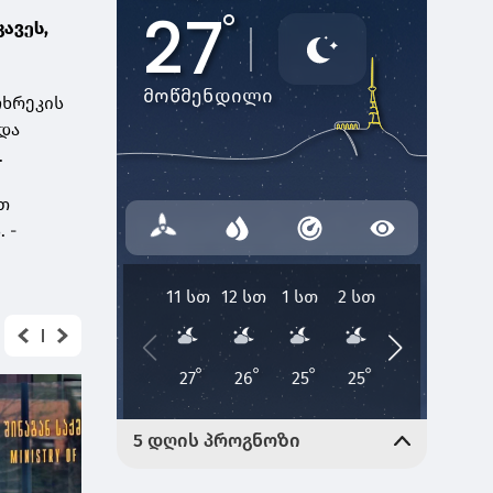
ავეს,
ჩხრეკის
და
.
ით
 -