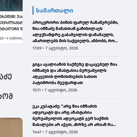
სამართალი
ახეთში უკანონო
ვოლოდიმირ ზელენსკი:
პროკუ
პროკურორი: ბინის ფარულ ჩანაწერებში,
ცეცხლსასროლი
ვლადიმერ
მკვლე
ნია იმნაძე მამასთან განიხილავს
არაღები და
პუტინისთვის და
მცდელ
ალექსანდრე გაბაშვილის დანაშაულს,
აბრძოლო მასალა
დონალდ ტრამპისთვის
თავის
:26 • 4 ივნისი, 2026
16:37 • 9 ივნისი, 2026
19:37 • 1
ამართლებს მის საქციელს, ამბობს, რომ
მოიღეს -
გაგზავნილმა
უკანო
სხვანაირად ვერ მოიქცეოდა
აკავებულია 3 პირი
წერილებმა
და ცე
17:09 • 7 აგვისტო, 2026
კონკრეტული შედეგი
იარაღ
გამოიღო
მართლ
გიგა ავალიანის საქმეზე დაკავებულ ნია
შეძენი
იმნაძეს და ანასტასია ბერუაშვილს
პირს 
აძე
აღკვეთის ღონისძიების სახით
წარუდ
პატიმრობა შეეფარდათ
15:11 • 7 აგვისტო, 2026
რომ
ეკა კუპატაძე: "არც ნია იმნაძის
ადვოკატს და არც ანასტასია
ბერუაშვილის ადვოკატს ჯერ საქმის
მასალები არ აქვთ, აზრზე არ არიან რა
წერია მასალებში"
14:47 • 7 აგვისტო, 2026