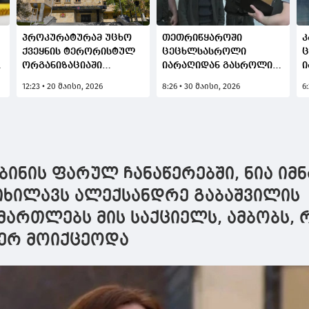
პროკურატურამ უცხო
თეთრიწყაროში
კ
ქვეყნის ტერორისტულ
ცეცხლსასროლი
თ
ორგანიზაციაში
იარაღიდან გასროლით
ი
გაერთიანების და
მომხადრი დაჭრის
ს
12:23 • 20 მაისი, 2026
8:26 • 30 მაისი, 2026
6
ცეცხლსასროლი
ფაქტზე, მრავალჯერ
ა
იარაღის, ფეთქებადი
ნასამართლევი პირი
დ
ნივთიერების
დააკავეს
მართლსაწინააღმდეგო
შეძენის და შენახვის
ფაქტზე სამ პირს
ინის ფარულ ჩანაწერებში, ნია იმნ
ბრალი წარუდგინა
ნიხილავს ალექსანდრე გაბაშვილის
მართლებს მის საქციელს, ამბობს, 
ვერ მოიქცეოდა