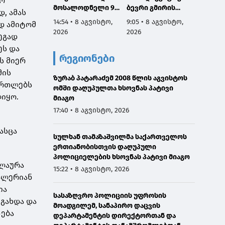
რო
მოსალოდნელი 9-
ბევრი გმირის
ომში 
, ამას
11 აგვისტოს
სახელი და
გმირებ
14:54 • 8 აგვისტო,
9:05 • 8 აგვისტო,
7:53 • 
დ ამიტომ
საქართველოში
დაგვაკისრა
მათი 
2026
2026
2026
ეგად
პასუხისმგებლობა,
არის ს
რომ ერთი ნაბიჯით
ჩვენ გ
ეს და
რეგიონები
არ დავიხიოთ უკან
ვალი ა
ს მიერ
ჩვენი ქვეყნის
წინაშე,
მის
ზურაბ პატარაძემ 2008 წლის აგვისტოს
ინტერესებზე
ყველა
ართლებს
ომში დაღუპულთა ხსოვნას პატივი
ზრუნვისას და
გავაკ
ლიყო.
მიაგო
მშვიდობით
მშვიდო
შევძლოთ
საქარ
17:40 • 8 აგვისტო, 2026
საქართველოს
ტერიტ
გაერთიანება
მთლია
ასცა
სულხან თამაზაშვილმა საქართველოს
აღსად
ერთიანობისთვის დაღუპული
პოლიციელების ხსოვნას პატივი მიაგო
 ლაურა
15:22 • 8 აგვისტო, 2026
ვალერიან
ია
სასაზღვრო პოლიციის უფროსის
 გახდა და
მოადგილემ, სანაპირო დაცვის
ნება
დეპარტამენტის დირექტორთან და