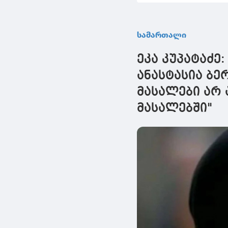
ჯანმრთელობის
განზრახ მძიმე
დაზიანებაში
სამართალი
დახმარების ფაქტზე
ერთ პირს ბრალდება
ეკა კუპატაძე:
წარუდგინა
ანასტასია ბე
მასალები არ 
მასალებში"