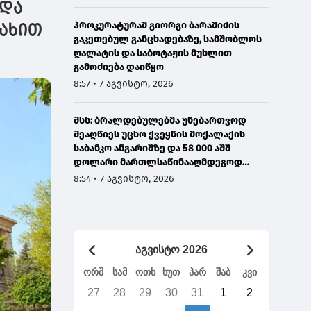
 და
რანსპორტირებაა
ამიტომ დღეს მომიწია
პროკურატურამ გიორგი ბარამიძის
სახით
გაკეთებულ განცხადებაზე, სამშობლოს
ღალატის და საბოტაჟის მუხლით
გამოძიება დაიწყო
8:57 • 7 აგვისტო, 2026
შსს: ბრალდებულებმა უნებართვოდ
შეაღწიეს უცხო ქვეყნის მოქალაქის
საბანკო ანგარიშზე და 58 000 აშშ
დოლარი მართლსაწინააღმდეგოდ
მიითვისეს - დაკავებულია 1 პირი,
8:54 • 7 აგვისტო, 2026
მეორეზე ძებნა გამოცხადდა
აგვისტო 2026
ორშ
სამ
ოთხ
ხუთ
პარ
შაბ
კვი
27
28
29
30
31
1
2