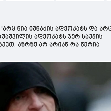
განზრახ მძიმე
დაკავებულია
თ
დაზიანებაში
დ
დახმარების ფაქტზე
მ
ბრალდებულ გიორგი
გ
მალანიას აღკვეთის
 "არც ნია იმნაძის ადვოკატს და არ
ღონისძიების სახით
პატიმრობა შეეფარდა
რუაშვილის ადვოკატს ჯერ საქმის
აქვთ, აზრზე არ არიან რა წერია