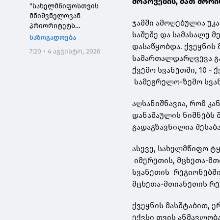
მოპოვების, მათ შორი
"სახელმწიფოსთვის
მნიშვნელოვან
ჯამში ამოღებულია უკ
პრიორიტეტს
საშეშე და სამასალე მ
საქართველოს ტყეების,
საზოგადოება
განსაკუთრებით კი
დასაწყობდა. ქვეყნის 
7:20 • 4 აგვისტო, 2026
დეგრადირებული
სამართალდარღვევა გამ
ტყეების აღდგენა
ქვემო სვანეთში, 10 - 
წარმოადგენს"
სამეგრელო-ზემო სვან
აღსანიშნავია, რომ კ
დანაშაულის ნიშნებს 
გადაგზავნილია შესაბა
ასევე, სახელმწიფო ტ
იმერეთის, მცხეთა-მთ
სვანეთის რეგიონებში
მცხეთა-მთიანეთის რე
ქვეყნის მასშტაბით, 
ექვსი თვის ანმავლობ