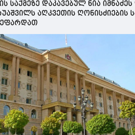
ის საქმეზე დაკავებულ ნია იმნაძეს
ტ
რუაშვილს აღკვეთის ღონისძიების 
ეეფარდათ