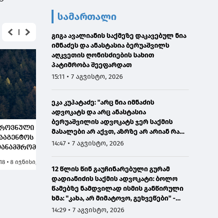
სამართალი
გიგა ავალიანის საქმეზე დაკავებულ ნია
იმნაძეს და ანასტასია ბერუაშვილს
აღკვეთის ღონისძიების სახით
პატიმრობა შეეფარდათ
15:11 • 7 აგვისტო, 2026
ეკა კუპატაძე: "არც ნია იმნაძის
ადვოკატს და არც ანასტასია
ბერუაშვილის ადვოკატს ჯერ საქმის
როვნული სატყეო
მცხეთა-მთიანეთში ხე-
ხარაგა
მასალები არ აქვთ, აზრზე არ არიან რა
ააგენტოს
ტყის უკანონო
უკანონ
წერია მასალებში"
14:47 • 7 აგვისტო, 2026
ანამშრომლებმა,
მოპოვებისა და
და ტრ
იმდინარე წლის მაისის
ტრანსპორტირების
ფაქტი
:18 • 8 ივნისი, 2026
8:26 • 23 ივნისი, 2026
6:40 • 7 
ვეში,
ფაქტები გამოავლინა
12 წლის წინ გაუჩინარებული გურამ
ამართალდარღვევის
დადიანიძის საქმის ადვოკატი: ბოლო
6 ფაქტი გამოავლინეს,
წამებზე ნამდვილად ისმის განწირული
აიდანაც 45 ფაქტი ხე-
ხმა: "კახა, არ მიმატოვო, გეხვეწები" -
ყის უკანონო
ვიდეოს დადებას ვაპირებდით
14:29 • 7 აგვისტო, 2026
ოპოვება და
ორშაბათისთვის, რადგან "გაჟონა",