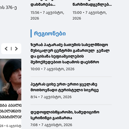
დახმარება
წარმომადგენლები
და თქვ
ს 376-ე
სჭირდება
საუბრობენ ისეთ
ჩვენ
15:56 • 7 აგვისტო,
15:00 • 7 აგვისტო,
14:52 •
საკითხებზე,
განვით
2026
2026
2026
რომელთა არსი ან
შედეგ
სათანადოდ ვერ
ვსაუბრ
რეგიონები
გაუგიათ, ან
კი - პ
საზოგადოებას
დესტრ
ზურაბ პატარაძე ბათუმის სახელმწიფო
შეგნებულად
მუსიკალურ ცენტრში გამართულ ჯემალ
აწვდიან არასწორ
და ცისანა სეფიაშვილების
ინფორმაციას"
შემოქმედებით საღამოს დაესწრო
10:00 • 7 აგვისტო, 2026
პეტრას ციხე ერთ-ერთი ყველაზე
მოთხოვნადი ტურისტული სივრცე
8:14 • 7 აგვისტო, 2026
იგა ავალიანის დედა:
გიგა ავალიანის
გიგა ა
ახელმწიფოებრივად,
საქმესთან
სისხლ
დედოფლისწყაროში, სამედიცინო
ამართლებრივად
დაკავშირებით, შსს-მ
საქმეზ
სკრინინგი გაიმართა
ამართალი
კიდევ ერთი
ჯანმრ
7:08 • 7 აგვისტო, 2026
:28 • 6 აგვისტო, 2026
5:37 • 6 აგვისტო, 2026
15:45 • 6
ამდვილად აღდგა,
ფიგურანტი, ანასტასია
განზრა