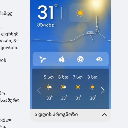
რამდე
-
 -ლეჩხუმ
იაში, 8-
რეგიონში.
ლის
მო
 საამქრო
რველი
ტი.